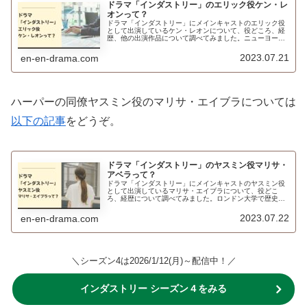
ドラマ「インダストリー」のエリック役ケン・レ
オンって？
ドラマ「インダストリー」にメインキャストのエリック役
として出演しているケン・レオンについて、役どころ、経
歴、他の出演作品について調べてみました。ニューヨーク
大学3年次に演劇との出会いが……
2023.07.21
en-en-drama.com
ハーパーの同僚ヤスミン役のマリサ・エイブラについては
以下の記事
をどうぞ。
ドラマ「インダストリー」のヤスミン役マリサ・
アベラって？
ドラマ「インダストリー」にメインキャストのヤスミン役
として出演しているマリサ・エイブラについて、役どこ
ろ、経歴について調べてみました。ロンドン大学で歴史や
法律を学ぼうとしていたところ、演劇の道へ進むことを決
めたのだとか。
2023.07.22
en-en-drama.com
＼シーズン4は2026/1/12(月)～配信中！／
インダストリー シーズン４をみる