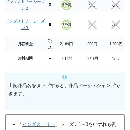
インダストリー シーズ
8
見放題
なし
なし
ン２
インダストリー シーズ
8
見放題
なし
なし
ン３
税
月額料金
2,189円
600円
1,026円
込
無料期間
–
31日間
30日間
なし
上記作品名をタップすると、作品ページへジャンプで
きます。
「
インダストリー
」シーズン1～3をいずれも視