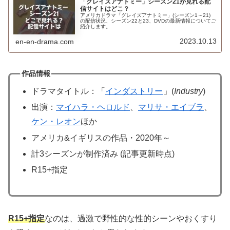
「グレイズアナトミー」シーズン21が見れる配
信サイトはどこ？
アメリカドラマ「グレイズアナトミー」(シーズン1～21)
の配信状況、シーズン22と23、DVDの最新情報についてご
紹介します。
2023.10.13
en-en-drama.com
作品情報
ドラマタイトル：「
インダストリー
」(
Industry
)
出演：
マイハラ・ヘロルド
、
マリサ・エイブラ
、
ケン・レオン
ほか
アメリカ&イギリスの作品・2020年～
計3シーズンが制作済み (記事更新時点)
R15+指定
R15+指定
なのは、過激で野性的な性的シーンやおくすり