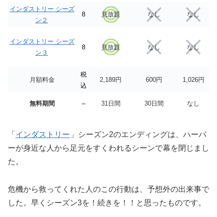
インダストリー シーズ
8
見放題
なし
なし
ン２
インダストリー シーズ
8
見放題
なし
なし
ン３
税
月額料金
2,189円
600円
1,026円
込
無料期間
–
31日間
30日間
なし
「
インダストリー
」シーズン2のエンディングは、ハーパ
ーが身近な人から足元をすくわれるシーンで幕を閉じまし
た。
危機から救ってくれた人のこの行動は、予想外の出来事で
した。早くシーズン3を！続きを！！と思ったものです。