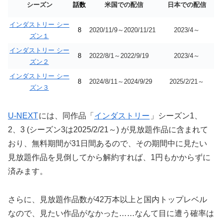
シーズン
話数
米国での配信
日本での配信
インダストリー シー
8
2020/11/9～2020/11/21
2023/4～
ズン１
インダストリー シー
8
2022/8/1～2022/9/19
2023/4～
ズン２
インダストリー シー
8
2024/8/11～2024/9/29
2025/2/21～
ズン３
U-NEXT
には、同作品「
インダストリー
」シーズン1、
2、3 (シーズン3は2025/2/21～) が見放題作品に含まれて
おり、無料期間が31日間あるので、その期間中に見たい
見放題作品を見倒してから解約すれば、1円もかからずに
済みます。
さらに、見放題作品数が42万本以上と国内トップレベル
なので、見たい作品がなかった……なんて目に遭う確率は