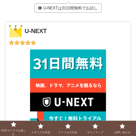
U-NEXTは31日間無料でお試し
U-NEXT
VODでドラマを楽し
イギリスの作品
アメリカの作品
サイトマップ
お問い合わせ
48万本以上の作品が配信中 (見放題42万、レンタル6
む