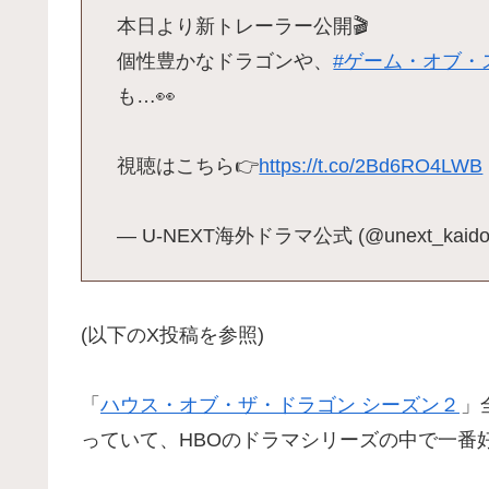
本日より新トレーラー公開🎬
個性豊かなドラゴンや、
#ゲーム・オブ・
も…👀
視聴はこちら👉
https://t.co/2Bd6RO4LWB
— U-NEXT海外ドラマ公式 (@unext_kaido
(以下のX投稿を参照)
「
ハウス・オブ・ザ・ドラゴン シーズン２
」
っていて、HBOのドラマシリーズの中で一番