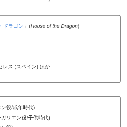
・ドラゴン
」(
House of the Dragon
)
レス (スペイン) ほか
ン役/成年時代)
ガリエン役/子供時代)