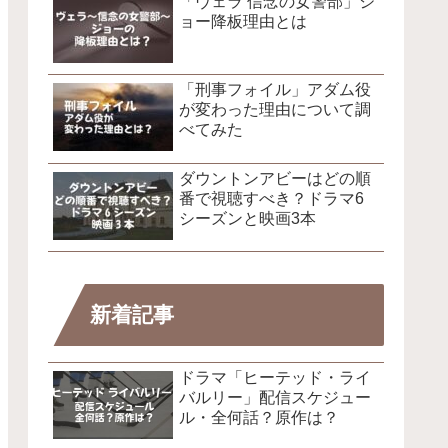
「ヴェラ 信念の女警部」ジ
ョー降板理由とは
「刑事フォイル」アダム役
が変わった理由について調
べてみた
ダウントンアビーはどの順
番で視聴すべき？ドラマ6
シーズンと映画3本
新着記事
ドラマ「ヒーテッド・ライ
バルリー」配信スケジュー
ル・全何話？原作は？