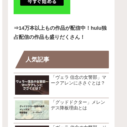
⇒14
万本以上もの作品が配信中！hulu独
占配信の作品も盛りだくさん！
人気記事
「ヴェラ 信念の女警部」マ
ークアレンにささぐとは？
「グッドドクター」メレン
デス降板理由とは