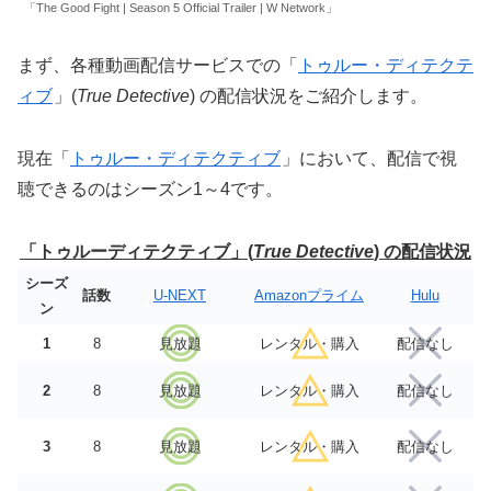
「The Good Fight | Season 5 Official Trailer | W Network」
まず、各種動画配信サービスでの「
トゥルー・ディテクテ
ィブ
」(
True Detective
) の配信状況をご紹介します。
現在「
トゥルー・ディテクティブ
」において、配信で視
聴できるのはシーズン1～4です。
「トゥルーディテクティブ」(
True Detective
) の配信状況
シーズ
話数
U-NEXT
Amazonプライム
Hulu
ン
1
8
見放題
レンタル・購入
配信なし
2
8
見放題
レンタル・購入
配信なし
3
8
見放題
レンタル・購入
配信なし