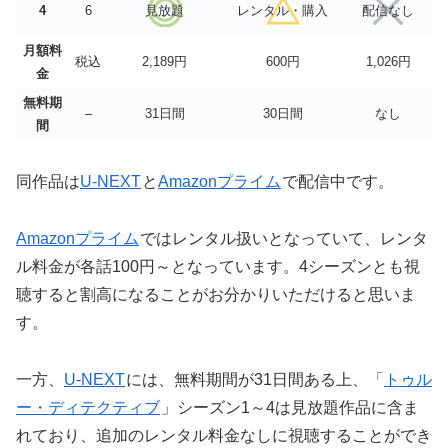
4
6
見放題
レンタル・購入
配信なし
月額料
税込
2,189円
600円
1,026円
金
無料期
–
31日間
30日間
なし
間
同作品は
U-NEXT
と
Amazonプライム
で配信中です。
Amazonプライム
ではレンタル扱いとなっていて、レンタ
ル料金が各話100円～となっています。4シーズンとも視
聴すると割高になることがお分かりいただけると思いま
す。
一方、
U-NEXT
には、無料期間が31日間ある上、「
トゥル
ー・ディテクティブ
」シーズン1～4は見放題作品に含ま
れており、追加のレンタル料金なしに視聴することができ