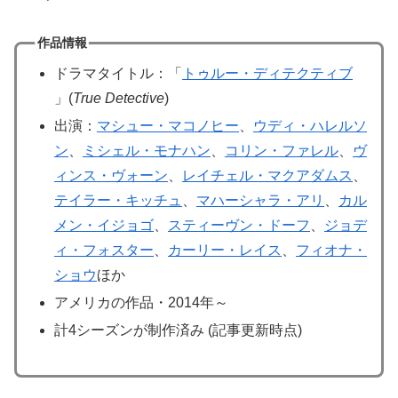
作品情報
ドラマタイトル：「
トゥルー・ディテクティブ
」(
True Detective
)
出演：
マシュー・マコノヒー
、
ウディ・ハレルソ
ン
、
ミシェル・モナハン
、
コリン・ファレル
、
ヴ
ィンス・ヴォーン
、
レイチェル・マクアダムス
、
テイラー・キッチュ
、
マハーシャラ・アリ
、
カル
メン・イジョゴ
、
スティーヴン・ドーフ
、
ジョデ
ィ・フォスター
、
カーリー・レイス
、
フィオナ・
ショウ
ほか
アメリカの作品・2014年～
計4シーズンが制作済み (記事更新時点)