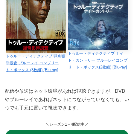
トゥルー・ディテクティブ ナイ
トゥルー・ディテクティブ 猟奇犯
ト・カントリー ブルーレイコンプ
罪捜査 ブルーレイ コンプリー
リート・ボックス(2枚組) [Blu-ray]
ト・ボックス (3枚組) [Blu-ray]
配信や放送はネット環境があれば視聴できますが、DVD
やブルーレイであればネットにつながっていなくても、い
つでも手元に置いて視聴できます。
＼シーズン1～4配信中／