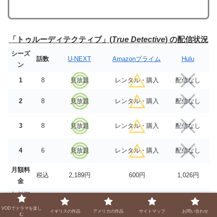
「トゥルーディテクティブ」(
True Detective
) の配信状況
シーズ
話数
U-NEXT
Amazonプライム
Hulu
ン
1
8
見放題
レンタル・購入
配信なし
2
8
見放題
レンタル・購入
配信なし
3
8
見放題
レンタル・購入
配信なし
4
6
見放題
レンタル・購入
配信なし
月額料
税込
2,189円
600円
1,026円
金
無料期
–
31日間
30日間
なし
間
VODでドラマを楽し
イギリスの作品
アメリカの作品
サイトマップ
お問い合わせ
む