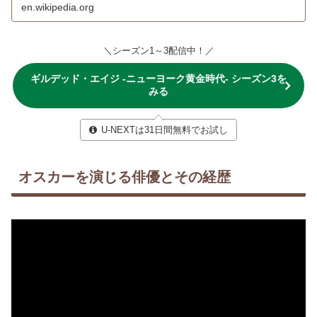
en.wikipedia.org
＼シーズン1～3配信中！／
ギルデッド・エイジ -ニューヨーク黄金時代- シーズン3を
みる
U-NEXTは31日間無料でお試し
オスカーを演じる俳優とその経歴