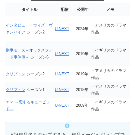
タイトル
配信
公開年
メモ
インタビュー・ウィズ・ヴ
・アメリカのドラマ
U-NEXT
2024年
ァンパイア
シーズン2
作品
刑事モース～オックスフォ
・イギリスのドラマ
U-NEXT
2019年
ード事件簿～
シーズン6
作品
・アメリカのドラマ
クリプトン
シーズン2
U-NEXT
2019年
作品
・アメリカのドラマ
クリプトン
シーズン1
U-NEXT
2018年
作品
エマ ～恋するキューピッ
・イギリスのドラマ
U-NEXT
2009年
ド～
作品
上記作品名をタップすると、作品ページへジャンプで