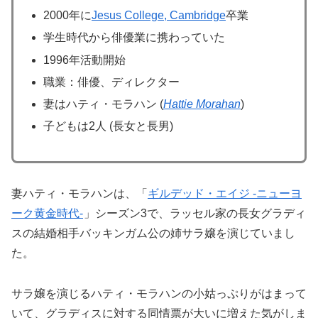
2000年に
Jesus College, Cambridge
卒業
学生時代から俳優業に携わっていた
1996年活動開始
職業：俳優、ディレクター
妻はハティ・モラハン (
Hattie Morahan
)
子どもは2人 (長女と長男)
妻ハティ・モラハンは、「
ギルデッド・エイジ -ニューヨ
ーク黄金時代-
」シーズン3で、ラッセル家の長女グラディ
スの結婚相手バッキンガム公の姉サラ嬢を演じていまし
た。
サラ嬢を演じるハティ・モラハンの小姑っぷりがはまって
いて、グラディスに対する同情票が大いに増えた気がしま