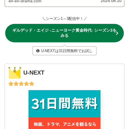
2025.08.10
en-en-drama.com
＼シーズン1～3配信中！／
ギルデッド・エイジ -ニューヨーク黄金時代- シーズン3を
みる
U-NEXTは31日間無料でお試し
U-NEXT