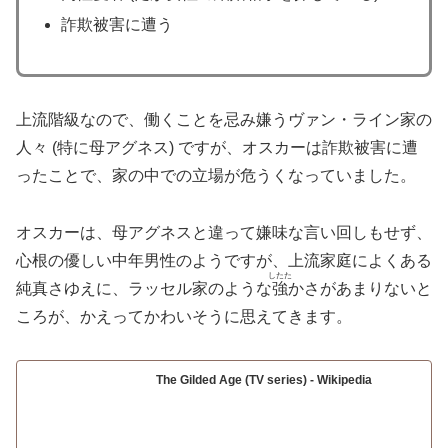
詐欺被害に遭う
上流階級なので、働くことを忌み嫌うヴァン・ライン家の
人々 (特に母アグネス) ですが、オスカーは詐欺被害に遭
ったことで、家の中での立場が危うくなっていました。
オスカーは、母アグネスと違って嫌味な言い回しもせず、
心根の優しい中年男性のようですが、上流家庭によくある
したた
純真さゆえに、ラッセル家のような
強
かさがあまりないと
ころが、かえってかわいそうに思えてきます。
The Gilded Age (TV series) - Wikipedia