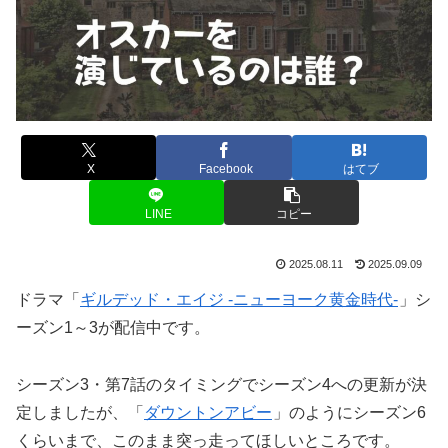
X
Facebook
はてブ
LINE
コピー
2025.08.11
2025.09.09
ドラマ「
ギルデッド・エイジ -ニューヨーク黄金時代-
」シ
ーズン1～3が配信中です。
シーズン3・第7話のタイミングでシーズン4への更新が決
定しましたが、「
ダウントンアビー
」のようにシーズン6
くらいまで、このまま突っ走ってほしいところです。