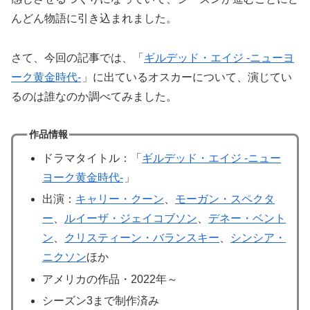
んどん物語に引き込まれました。
さて、今回の記事では、「
ギルデッド・エイジ -ニューヨ
ーク黄金時代-
」に出ているオスカーについて、演じてい
るのは誰なのか調べてみました。
作品情報
ドラマタイトル：「
ギルデッド・エイジ -ニュー
ヨーク黄金時代-
」
出演：
キャリー・クーン
、
モーガン・スペクタ
ー
、
ルイーザ・ジェイコブソン
、
デネー・ベント
ン
、
クリスティーン・バランスキー
、
シンシア・
ニクソン
ほか
アメリカの作品・2022年～
シーズン3まで制作済み