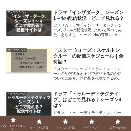
無についてもご紹介。また、映画版の配
信状況、原作についても。
ドラマ「インザダーク」シーズン
アメリカの作品
1～4の配信状況・どこで見れる？
アメリカドラマ「イン・ザ・ダーク」シ
ーズン1～4の配信状況について調べてみ
た。あらすじ、シーズン5の有無について
もご紹介。
「スター ウォーズ：スケルトン
アメリカの作品
クルー」の配信スケジュール｜全
何話？
「スター・ウォーズ：スケルトン・クル
ー」の配信状況と全部で何話あるのかに
ついてご紹介。同作品を視聴できるのは1
つの動画配信サービスだけ！
ドラマ「トゥルーディテクティ
アメリカの作品
ブ」はどこで見れる｜シーズン4
は？
ドラマ「トゥルーディテクティブ」シー
ズン1～4の配信状況について調べてみ
た。シーズン5はあるのか、そしてDVDの
VODでドラマを楽し
取り扱いについてもご紹介。
イギリスの作品
アメリカの作品
サイトマップ
お問い合わせ
む