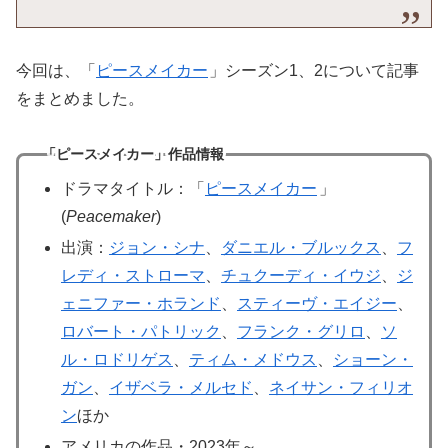
今回は、「
ピースメイカー
」シーズン1、2について記事
をまとめました。
「ピースメイカー」作品情報
ドラマタイトル：「
ピースメイカー
」
(
Peacemaker
)
出演：
ジョン・シナ
、
ダニエル・ブルックス
、
フ
レディ・ストローマ
、
チュクーディ・イウジ
、
ジ
ェニファー・ホランド
、
スティーヴ・エイジー
、
ロバート・パトリック
、
フランク・グリロ
、
ソ
ル・ロドリゲス
、
ティム・メドウス
、
ショーン・
ガン
、
イザベラ・メルセド
、
ネイサン・フィリオ
ン
ほか
アメリカの作品・2023年～