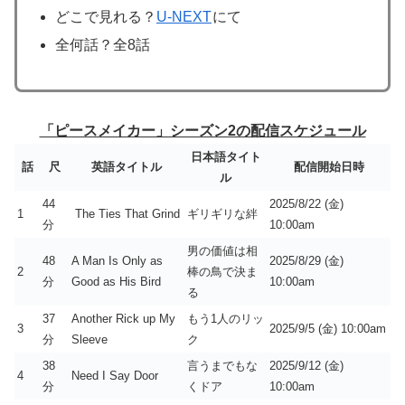
どこで見れる？
U-NEXT
にて
全何話？全8話
「ピースメイカー」シーズン2の配信スケジュール
日本語タイト
話
尺
英語タイトル
配信開始日時
ル
44
2025/8/22 (金)
1
The Ties That Grind
ギリギリな絆
分
10:00am
男の価値は相
48
A Man Is Only as
2025/8/29 (金)
2
棒の鳥で決ま
分
Good as His Bird
10:00am
る
37
Another Rick up My
もう1人のリッ
3
2025/9/5 (金) 10:00am
分
Sleeve
ク
38
言うまでもな
2025/9/12 (金)
4
Need I Say Door
分
くドア
10:00am