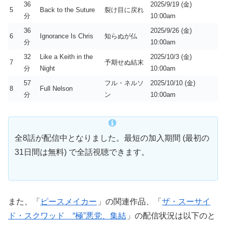
36
2025/9/19 (金)
5
Back to the Suture
裂け目に戻れ
分
10:00am
36
2025/9/26 (金)
6
Ignorance Is Chris
知らぬが仏
分
10:00am
32
Like a Keith in the
2025/10/3 (金)
7
予期せぬ結末
分
Night
10:00am
57
フル・ネルソ
2025/10/10 (金)
8
Full Nelson
分
ン
10:00am
全8話が配信中となりました。最短の加入期間 (最初の
31日間は無料) で全話視聴できます。
また、「
ピースメイカー
」の関連作品、「
ザ・スーサイ
ド・スクワッド “極”悪党、集結
」の配信状況は以下のと