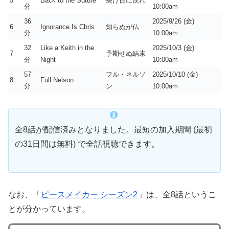
5
Back to the Suture
裂け目に戻れ
分
10:00am
36
2025/9/26 (金)
6
Ignorance Is Chris
知らぬが仏
分
10:00am
32
Like a Keith in the
2025/10/3 (金)
7
予期せぬ結末
分
Night
10:00am
57
フル・ネルソ
2025/10/10 (金)
8
Full Nelson
分
ン
10:00am
全8話が配信済みとなりました。最短の加入期間 (最初
の31日間は無料) で全話視聴できます。
なお、「
ピースメイカー シーズン2
」は、全8話というこ
とが分かっています。