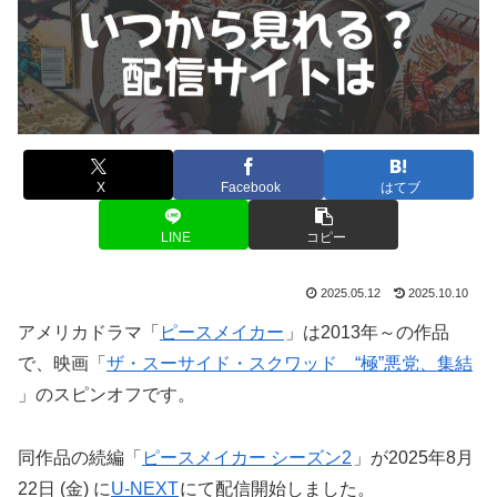
X
Facebook
はてブ
LINE
コピー
2025.05.12
2025.10.10
アメリカドラマ「
ピースメイカー
」は2013年～の作品
で、映画「
ザ・スーサイド・スクワッド “極”悪党、集結
」のスピンオフです。
同作品の続編「
ピースメイカー シーズン2
」が2025年8月
22日 (金) に
U-NEXT
にて配信開始しました。