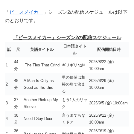
「
ピースメイカー
」シーズン2の配信スケジュールは以下
のとおりです。
「ピースメイカー」シーズン2の配信スケジュール
日本語タイト
話
尺
英語タイトル
配信開始日時
ル
44
2025/8/22 (金)
1
The Ties That Grind
ギリギリな絆
分
10:00am
男の価値は相
48
A Man Is Only as
2025/8/29 (金)
2
棒の鳥で決ま
分
Good as His Bird
10:00am
る
37
Another Rick up My
もう1人のリッ
3
2025/9/5 (金) 10:00am
分
Sleeve
ク
38
言うまでもな
2025/9/12 (金)
4
Need I Say Door
分
くドア
10:00am
36
2025/9/19 (金)