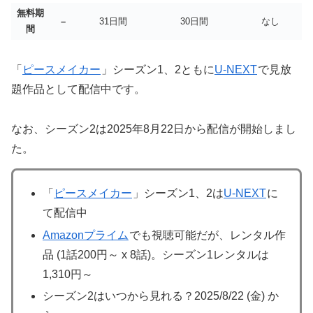
無料期
–
31日間
30日間
なし
間
「
ピースメイカー
」シーズン1、2ともに
U-NEXT
で見放
題作品として配信中です。
なお、シーズン2は2025年8月22日から配信が開始しまし
た。
「
ピースメイカー
」シーズン1、2は
U-NEXT
に
て配信中
Amazonプライム
でも視聴可能だが、レンタル作
品 (1話200円～ x 8話)。シーズン1レンタルは
1,310円～
シーズン2はいつから見れる？2025/8/22 (金) か