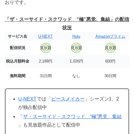
おりです。
「ザ・スーサイド・スクワッド “極”悪党、集結」の配信
状況
サービス名
U-NEXT
Hulu
Amazonプライム
配信状況
見放題
見放題
見放題
税込月額料金
2,189円
1,026円
600円
無料期間
31日間
なし
30日間
U-NEXT
では「
ピースメイカー
」シーズン1、2
が独占配信中
「
ザ・スーサイド・スクワッド “極”悪党、集結
」も見放題作品として配信中