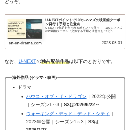
どうぞ。
U-NEXTポイントで109シネマズの映画館クーポ
ン発行｜手順と注意点
U-NEXTで毎月付与されるポイントを使って、109シネマズ
の映画館クーポンに交換する手順と注意点をご紹介。
2023.05.01
en-en-drama.com
なお、
U-NEXT
の
独占配信作品
は以下のとおりです。
海外作品 (ドラマ・映画)
ドラマ
ハウス・オブ・ザ・ドラゴン
｜2022年公開
｜シーズン1～3｜
S3は2026/6/22～
ウォーキング・デッド：デッド・シティ
｜
2023年公開｜シーズン1～3｜
S3は
2026/7/27
～