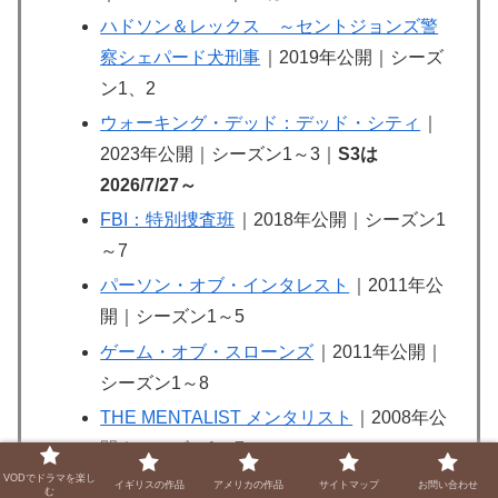
ハドソン＆レックス ～セントジョンズ警
察シェパード犬刑事
｜2019年公開｜シーズ
ン1、2
ウォーキング・デッド：デッド・シティ
｜
2023年公開｜シーズン1～3｜
S3は
2026/7/27～
FBI：特別捜査班
｜2018年公開｜シーズン1
～7
パーソン・オブ・インタレスト
｜2011年公
開｜シーズン1～5
ゲーム・オブ・スローンズ
｜2011年公開｜
シーズン1～8
THE MENTALIST メンタリスト
｜2008年公
開｜シーズン1～7
VODでドラマを楽し
スチュアート★宇宙救出失敗の法則
｜2026
イギリスの作品
アメリカの作品
サイトマップ
お問い合わせ
む