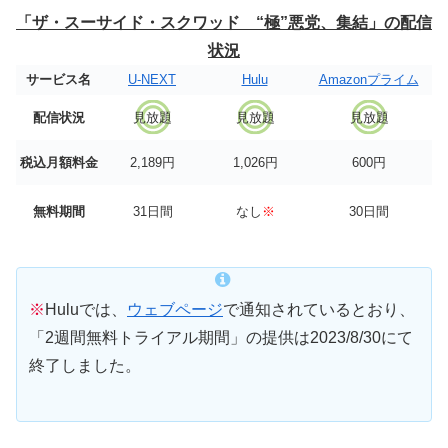
「ザ・スーサイド・スクワッド “極”悪党、集結」の配信
状況
サービス名
U-NEXT
Hulu
Amazonプライム
配信状況
見放題
見放題
見放題
税込月額料金
2,189円
1,026円
600円
無料期間
31日間
なし
※
30日間
※
Huluでは、
ウェブページ
で通知されているとおり、
「2週間無料トライアル期間」の提供は2023/8/30にて
終了しました。