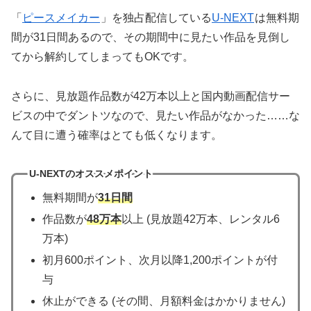
「
ピースメイカー
」を独占配信している
U-NEXT
は無料期
間が31日間あるので、その期間中に見たい作品を見倒し
てから解約してしまってもOKです。
さらに、見放題作品数が42万本以上と国内動画配信サー
ビスの中でダントツなので、見たい作品がなかった……な
んて目に遭う確率はとても低くなります。
U-NEXTのオススメポイント
無料期間が
31日間
作品数が
48万本
以上 (見放題42万本、レンタル6
万本)
初月600ポイント、次月以降1,200ポイントが付
与
休止ができる (その間、月額料金はかかりません)