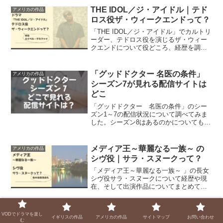
THE IDOL／ジ・アイドル｜テド
アメリカの作品
ロス役ザ・ウィークエンドって？
「THE IDOL／ジ・アイドル」でカルトリ
ーダー、テドロス役を演じるザ・ウィー
クエンドについて役どころ、経歴を調べ
てみました。リリースされている曲を聞
いてみたら、想像と違う声でした。
「グッドドクター 名医の条件」
アメリカの作品
シーズン7が見れる配信サイトは
どこ
「グッドドクター 名医の条件」のシー
ズン1～7の配信状況について調べてみま
した。シーズン8はあるのかについてもご
紹介します。
メディア王～華麗なる一族～ の
アメリカの作品
シヴ役｜サラ・スヌークって？
「メディア王～華麗なる一族～ 」の長女
シヴ役サラ・スヌークについて経歴や現
在、そして出演作品についてまとめてみ
ました。シーズン4公開のタイミングで分
かったこととは……。
2021 ゴシップガールシーズン1・
アメリカの作品
VODでドラマを楽し
イギリスの作品
アメリカの作品
サイトマップ
お問い合わせ
む
第1話のあらすじと感想