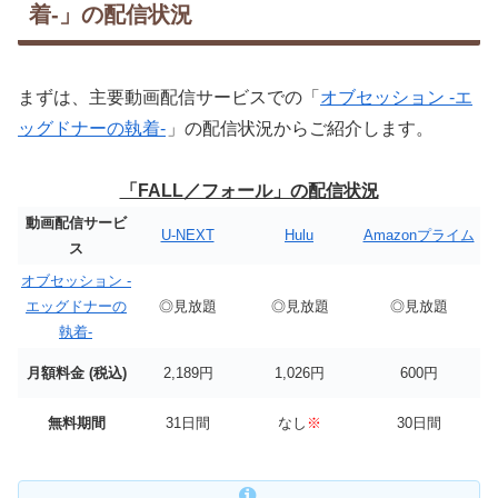
着-」の配信状況
まずは、主要動画配信サービスでの「
オブセッション -エ
ッグドナーの執着-
」の配信状況からご紹介します。
「FALL／フォール」の配信状況
動画配信サービ
U-NEXT
Hulu
Amazonプライム
ス
オブセッション -
エッグドナーの
◎見放題
◎見放題
◎見放題
執着-
月額料金 (税込)
2,189円
1,026円
600円
無料期間
31日間
なし
※
30日間