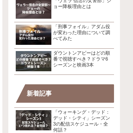
「ヴェラ 信念の女警部」ジ
ョー降板理由とは
「刑事フォイル」アダム役
が変わった理由について調
べてみた
ダウントンアビーはどの順
番で視聴すべき？ドラマ6
シーズンと映画3本
新着記事
「ウォーキング・デッド：
デッド・シティ」シーズン
3の配信スケジュール・全
何話？