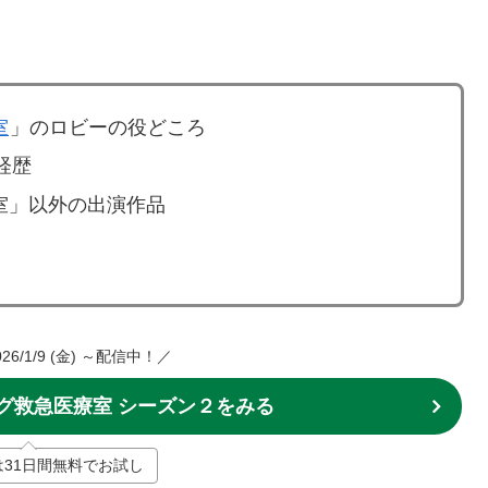
室
」のロビーの役どころ
経歴
療室」以外の出演作品
6/1/9 (金) ～配信中！／
ーグ救急医療室 シーズン２をみる
Tは31日間無料でお試し