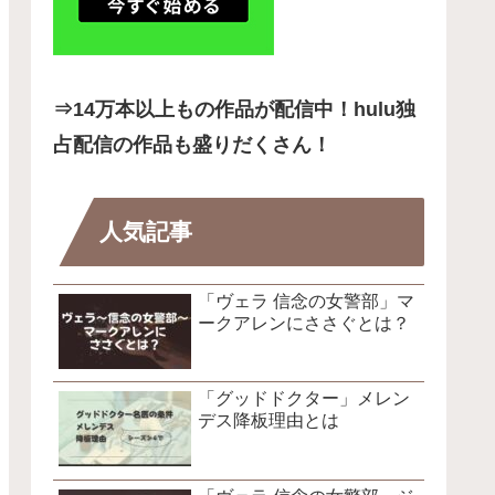
⇒14
万本以上もの作品が配信中！hulu独
占配信の作品も盛りだくさん！
人気記事
「ヴェラ 信念の女警部」マ
ークアレンにささぐとは？
「グッドドクター」メレン
デス降板理由とは