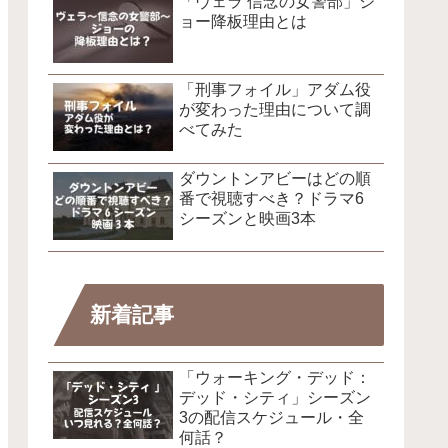
「ヴェラ 信念の女警部」ジ
ョー降板理由とは
「刑事フォイル」アダム役
が変わった理由について調
べてみた
ダウントンアビーはどの順
番で視聴すべき？ドラマ6
シーズンと映画3本
新着記事
「ウォーキング・デッド：
デッド・シティ」シーズン
3の配信スケジュール・全
何話？