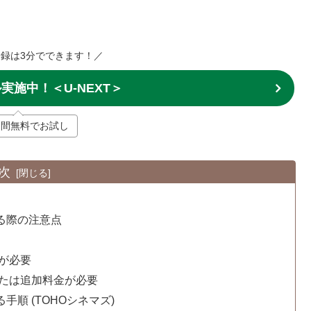
録は3分でできます！／
実施中！＜U-NEXT＞
日間無料でお試し
次
する際の注意点
証が必要
または追加料金が必要
手順 (TOHOシネマズ)