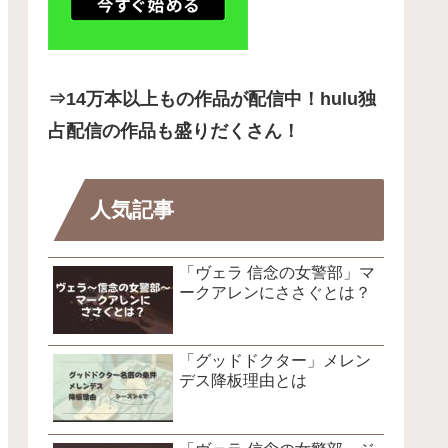
⇒14
万本以上もの作品が配信中！hulu独
占配信の作品も盛りだくさん！
人気記事
「ヴェラ 信念の女警部」マ
ークアレンにささぐとは？
「グッドドクター」メレン
デス降板理由とは