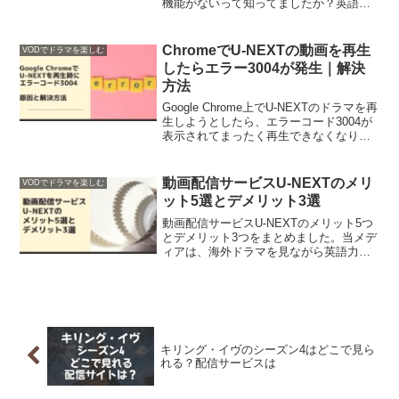
機能がないって知ってましたか？英語学
習には動画視聴はとても有用ですよね。
英語字幕を利用せずに聞き取る方法をご
紹介。
ChromeでU-NEXTの動画を再生
VODでドラマを楽しむ
したらエラー3004が発生｜解決
方法
Google Chrome上でU-NEXTのドラマを再
生しようとしたら、エラーコード3004が
表示されてまったく再生できなくなりま
した。その解決方法をご紹介します。原
因はGoogle Chromeのキャッシュ (cache)
です。
動画配信サービスU-NEXTのメリ
VODでドラマを楽しむ
ット5選とデメリット3選
動画配信サービスU-NEXTのメリット5つ
とデメリット3つをまとめました。当メデ
ィアは、海外ドラマを見ながら英語力ア
ップというコンセプトで開設していま
す。U-NEXTで一緒に動画を楽しみましょ
う。
キリング・イヴのシーズン4はどこで見ら
れる？配信サービスは