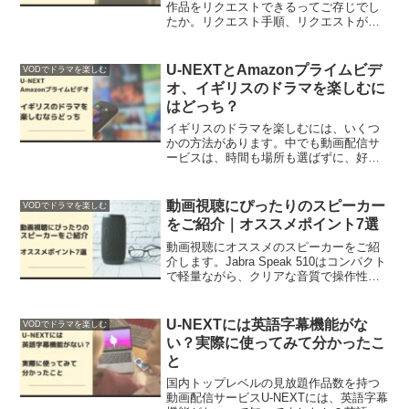
作品をリクエストできるってご存じでし
たか。リクエスト手順、リクエストが反
映された作品、リクエストする際の注意
点についてご紹介します。
U-NEXTとAmazonプライムビデ
VODでドラマを楽しむ
オ、イギリスのドラマを楽しむに
はどっち？
イギリスのドラマを楽しむには、いくつ
かの方法があります。中でも動画配信サ
ービスは、時間も場所も選ばずに、好き
なときに楽しむことができます。U-NEXT
とAmazonプライムビデオを比較しまし
た。
動画視聴にぴったりのスピーカー
VODでドラマを楽しむ
をご紹介｜オススメポイント7選
動画視聴にオススメのスピーカーをご紹
介します。Jabra Speak 510はコンパクト
で軽量ながら、クリアな音質で操作性の
高さがオススメするポイントです。
U-NEXTには英語字幕機能がな
VODでドラマを楽しむ
い？実際に使ってみて分かったこ
と
国内トップレベルの見放題作品数を持つ
動画配信サービスU-NEXTには、英語字幕