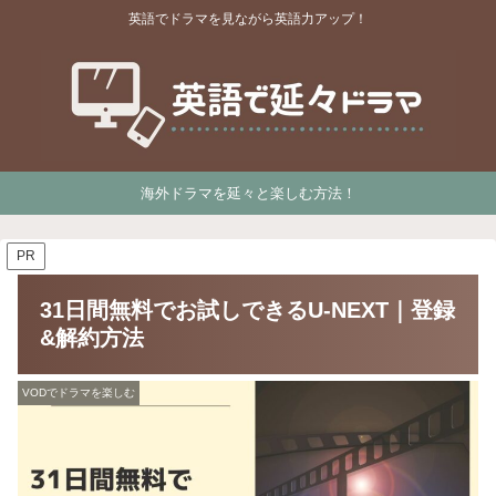
英語でドラマを見ながら英語力アップ！
海外ドラマを延々と楽しむ方法！
PR
31日間無料でお試しできるU-NEXT｜登録
&解約方法
VODでドラマを楽しむ