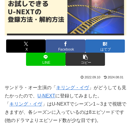
X
Facebook
はてブ
LINE
コピー
2022.09.10
2024.08.01
サンドラ・オー主演の「
キリング・イヴ
」がどうしても見
たかったので、
U-NEXT
に登録してみました。
「
キリング・イヴ
」はU-NEXTでシーズン1～3まで視聴で
きますが、各シーズンに入っているのは8エピソードです
(他のドラマよりエピソード数が少な目です)。