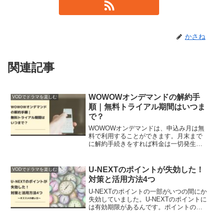
かさね
関連記事
WOWOWオンデマンドの解約手
VODでドラマを楽しむ
順｜無料トライアル期間はいつま
で？
WOWOWオンデマンドは、申込み月は無
料で利用することができます。月末まで
に解約手続きをすれば料金は一切発生し
ないのか確認しました。解約手順を画像
を交えてご紹介します。
U-NEXTのポイントが失効した！
VODでドラマを楽しむ
対策と活用方法4つ
U-NEXTのポイントの一部がいつの間にか
失効していました。U-NEXTのポイントに
は有効期限があるんです。ポイントの失
効を防ぐための対策とポイントの活用方