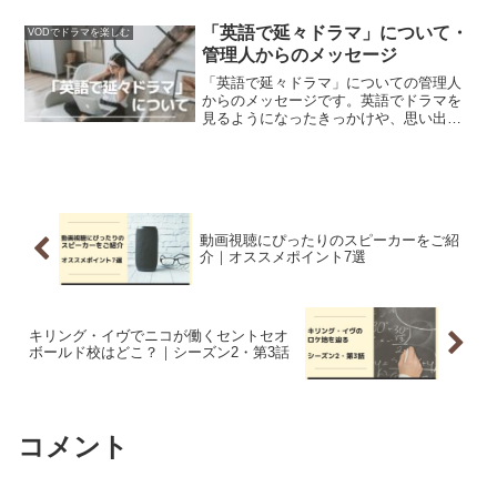
ントなので、失効させたらもったいな
い！
「英語で延々ドラマ」について・
VODでドラマを楽しむ
管理人からのメッセージ
「英語で延々ドラマ」についての管理人
からのメッセージです。英語でドラマを
見るようになったきっかけや、思い出の
作品をご紹介しています。また、当メデ
ィアをちょっとした英語フレーズを学習
するのに役立てていただければ、という
思いを込めています。
動画視聴にぴったりのスピーカーをご紹
介｜オススメポイント7選
キリング・イヴでニコが働くセントセオ
ボールド校はどこ？｜シーズン2・第3話
コメント