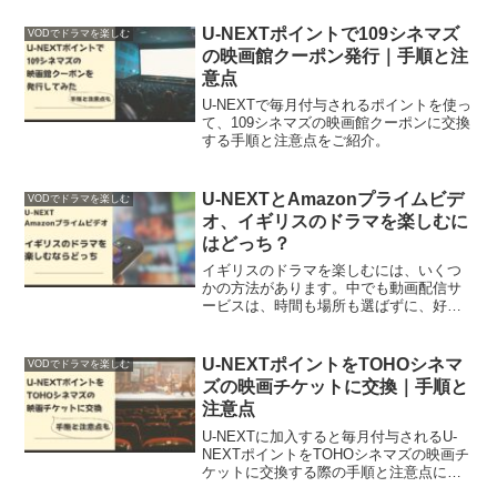
法4つをまとめました。
U-NEXTポイントで109シネマズ
VODでドラマを楽しむ
の映画館クーポン発行｜手順と注
意点
U-NEXTで毎月付与されるポイントを使っ
て、109シネマズの映画館クーポンに交換
する手順と注意点をご紹介。
U-NEXTとAmazonプライムビデ
VODでドラマを楽しむ
オ、イギリスのドラマを楽しむに
はどっち？
イギリスのドラマを楽しむには、いくつ
かの方法があります。中でも動画配信サ
ービスは、時間も場所も選ばずに、好き
なときに楽しむことができます。U-NEXT
とAmazonプライムビデオを比較しまし
た。
U-NEXTポイントをTOHOシネマ
VODでドラマを楽しむ
ズの映画チケットに交換｜手順と
注意点
U-NEXTに加入すると毎月付与されるU-
NEXTポイントをTOHOシネマズの映画チ
ケットに交換する際の手順と注意点につ
いてご紹介します。せっかくの付与ポイ