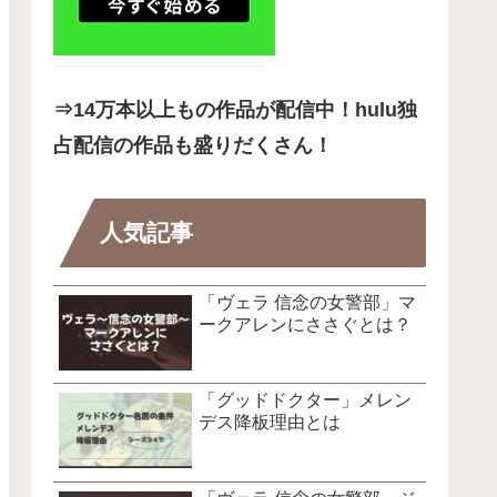
⇒14
万本以上もの作品が配信中！hulu独
占配信の作品も盛りだくさん！
人気記事
「ヴェラ 信念の女警部」マ
ークアレンにささぐとは？
「グッドドクター」メレン
デス降板理由とは