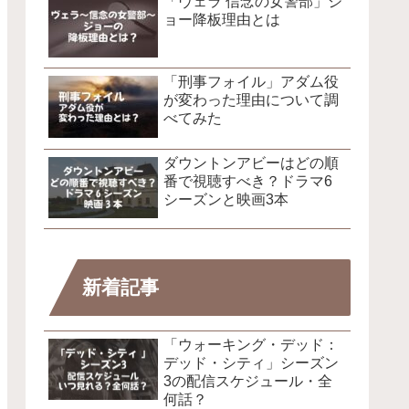
「ヴェラ 信念の女警部」ジ
ョー降板理由とは
「刑事フォイル」アダム役
が変わった理由について調
べてみた
ダウントンアビーはどの順
番で視聴すべき？ドラマ6
シーズンと映画3本
新着記事
「ウォーキング・デッド：
デッド・シティ」シーズン
3の配信スケジュール・全
何話？