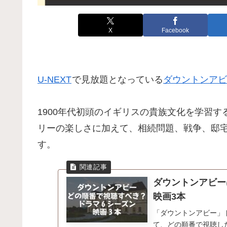
X
Facebook
U-NEXT
で見放題となっている
ダウントンアビ
1900年代初頭のイギリスの貴族文化を学習
リーの楽しさに加えて、相続問題、戦争、邸
す。
ダウントンアビー
映画3本
「ダウントンアビー」ド
て、どの順番で視聴し