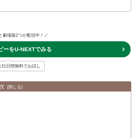
と劇場版2つが配信中！／
ーをU-NEXTでみる
Tは31日間無料でお試し
次