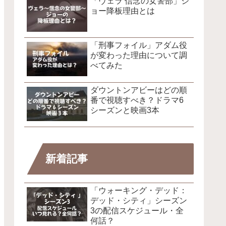
「ヴェラ 信念の女警部」ジ
ョー降板理由とは
「刑事フォイル」アダム役
が変わった理由について調
べてみた
ダウントンアビーはどの順
番で視聴すべき？ドラマ6
シーズンと映画3本
新着記事
「ウォーキング・デッド：
デッド・シティ」シーズン
3の配信スケジュール・全
何話？