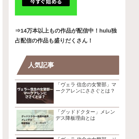
⇒14
万本以上もの作品が配信中！hulu独
占配信の作品も盛りだくさん！
人気記事
「ヴェラ 信念の女警部」マ
ークアレンにささぐとは？
「グッドドクター」メレン
デス降板理由とは