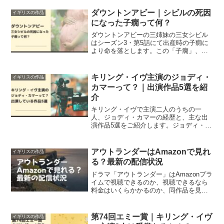
トです。百合ドラマとの声もあるようで
すが、どうなのでしょうか。
ダウントンアビー｜シビルの死因
イギリスの作品
になった子癇って何？
ダウントンアビーの三姉妹の三女シビル
はシーズン3・第5話にて出産時の子癇に
より命を落とします。この「子癇」、聞
き慣れない言葉ですがどんな症状かを調
べつつ、シビルの症状と比べてみまし
た。
キリング・イヴ主演のジョディ・
イギリスの作品
カマーって？｜出演作品5選を紹
介
キリング・イヴで主演二人のうちの一
人、ジョディ・カマーの経歴と、主な出
演作品5選をご紹介します。ジョディ・カ
マーは高校時代に女優としてのキャリア
を開始しました。
アウトランダーはAmazonで見れ
イギリスの作品
る？最新の配信状況
ドラマ「アウトランダー」はAmazonプラ
イムで視聴できるのか、視聴できるなら
料金はいくらかかるのか、同作品を見る
のに一番よい動画配信サービスは何かを
調べてみた。
第74回エミー賞｜キリング・イヴ
イギリスの作品