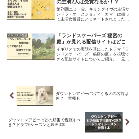
の主演2人は受賞なるか！？
第74回エミー賞。キリングイヴの主演サ
ンドラ・オーとジョディ・カマーは揃っ
て主演女優賞にノミネートされました。
受賞は誰の手に？！
「ランドスケーパーズ 秘密の
イギリスの作品
庭」が見れる配信サイトはどこ
イギリスでの実話を基にしたドラマ「ラ
ンドスケーパーズ 秘密の庭」を視聴で
きる配信サイトについてご紹介。一見た
だの温和そうな老夫婦が起こした事件の
内容に驚愕します。
ダウントンアビーに出てくる犬の名前は
何？｜犬種も
ダウントンアビーはどの順番で視聴すべ
き？ドラマ6シーズンと映画3本