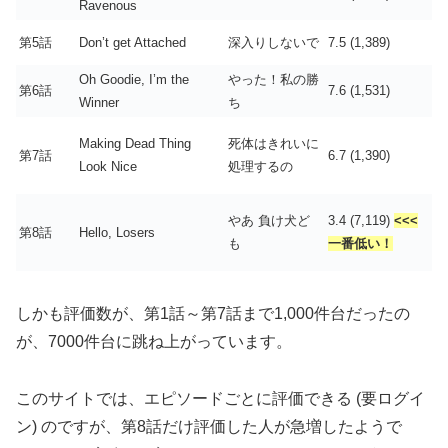
Ravenous
第5話
Don’t get Attached
深入りしないで
7.5 (1,389)
Oh Goodie, I’m the
やった！私の勝
第6話
7.6 (1,531)
Winner
ち
Making Dead Thing
死体はきれいに
第7話
6.7 (1,390)
Look Nice
処理するの
やあ 負け犬ど
3.4 (7,119)
<<<
第8話
Hello, Losers
も
一番低い！
しかも評価数が、第1話～第7話まで1,000件台だったの
が、7000件台に跳ね上がっています。
このサイトでは、エピソードごとに評価できる (要ログイ
ン) のですが、第8話だけ評価した人が急増したようで