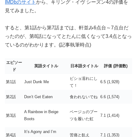
IMDbのサイト
から、キリング・イヴ シーズン4の評価を
見てみました。
すると、第1話から第7話までは、軒並み6点台～7点台だ
ったのが、第8話になってとたんに低くなって3.4点となっ
ているのがわかります。(記事執筆時点)
エピソー
英語タイトル
日本語タイトル
評価 (評価数)
ド
ビショ濡れにし
第1話
Just Dunk Me
6.5 (1,928)
て！
第2話
Don’t Get Eaten
食われないでね
6.6 (1,574)
A Rainbow in Beige
ベージュのブー
第3話
7.1 (1,414)
Boots
ツを履いた虹
It’s Agony and I’m
第4話
苦痛と飢え
7.1 (1,353)