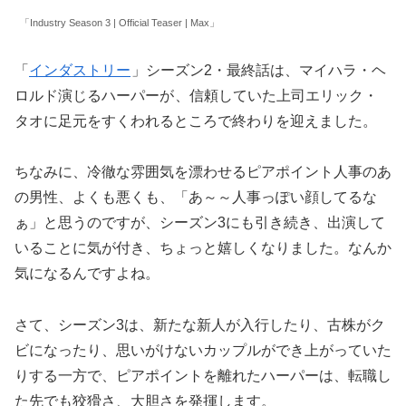
「Industry Season 3 | Official Teaser | Max」
「
インダストリー
」シーズン2・最終話は、マイハラ・ヘ
ロルド演じるハーパーが
、信頼していた上司エリック・
タオに足元をすくわれるところで終わりを迎えました。
ちなみに、冷徹な雰囲気を漂わせるピアポイント人事のあ
の男性、よくも悪くも、「あ～～人事っぽい顔してるな
ぁ」と思うのですが、シーズン3にも引き続き、出演して
いることに気が付き、ちょっと嬉しくなりました。なんか
気になるんですよね。
さて、シーズン3は、新たな新人が入行したり、古株がク
ビになったり、思いがけないカップルができ上がっていた
りする一方で、ピアポイントを離れたハーパーは、転職し
た先でも狡猾さ、大胆さを発揮します。