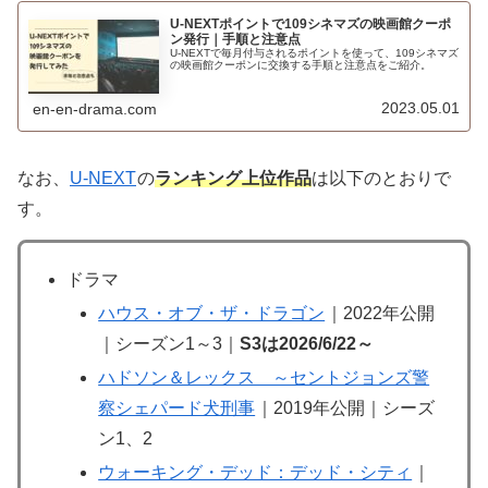
U-NEXTポイントで109シネマズの映画館クーポ
ン発行｜手順と注意点
U-NEXTで毎月付与されるポイントを使って、109シネマズ
の映画館クーポンに交換する手順と注意点をご紹介。
2023.05.01
en-en-drama.com
なお、
U-NEXT
の
ランキング上位作品
は以下のとおりで
す。
ドラマ
ハウス・オブ・ザ・ドラゴン
｜2022年公開
｜シーズン1～3｜
S3は2026/6/22～
ハドソン＆レックス ～セントジョンズ警
察シェパード犬刑事
｜2019年公開｜シーズ
ン1、2
ウォーキング・デッド：デッド・シティ
｜