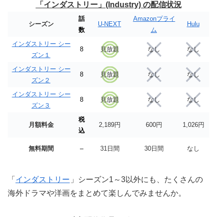
「インダストリー」(Industry) の配信状況
話
Amazonプライ
シーズン
U-NEXT
Hulu
数
ム
インダストリー シー
8
見放題
なし
なし
ズン１
インダストリー シー
8
見放題
なし
なし
ズン２
インダストリー シー
8
見放題
なし
なし
ズン３
税
月額料金
2,189円
600円
1,026円
込
無料期間
–
31日間
30日間
なし
「
インダストリー
」シーズン1～3以外にも、たくさんの
海外ドラマや洋画をまとめて楽しんでみませんか。