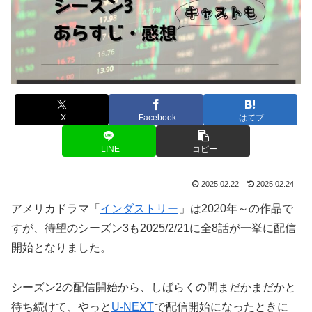
X
Facebook
はてブ
LINE
コピー
2025.02.22
2025.02.24
アメリカドラマ「
インダストリー
」は2020年～の作品で
すが、待望のシーズン3も2025/2/21に全8話が一挙に配信
開始となりました。
シーズン2の配信開始から、しばらくの間まだかまだかと
待ち続けて、やっと
U-NEXT
で配信開始になったときに