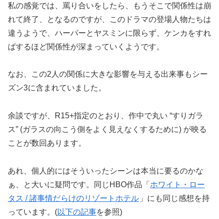
私の感覚では、罵り合いをしたら、もうそこで関係性は崩
れて終了、となるのですが、このドラマの登場人物たちは
違うようで、ハーパーとヤスミンに限らず、ケンカをすれ
ばするほど関係性が深まっていくようです。
なお、この2人の関係に大きな影響を与える出来事もシー
ズン3に含まれていました。
余談ですが、R15+指定のとおり、作中で丸い “すりガラ
ス” (ガラスの向こう側をよく見えなくするために) が映る
ことが数回あります。
あれ、個人的にはそういったシーンは本当に要るのかな
ぁ、と大いに疑問です。同じHBO作品「
ホワイト・ロー
タス / 諸事情だらけのリゾートホテル
」にも同じ感想を持
っています。(
以下の記事
を参照)