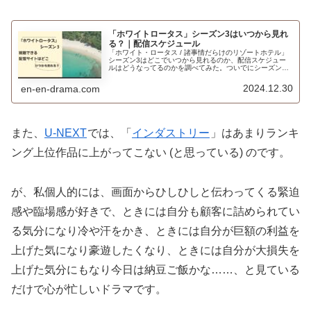
「ホワイトロータス」シーズン3はいつから見れ
る？｜配信スケジュール
「ホワイト・ロータス / 諸事情だらけのリゾートホテル」
シーズン3はどこでいつから見れるのか、配信スケジュー
ルはどうなってるのかを調べてみた。ついでにシーズン1
と2の配信状況も。
2024.12.30
en-en-drama.com
また、
U-NEXT
では、「
インダストリー
」はあまりランキ
ング上位作品に上がってこない (と思っている) のです。
が、私個人的には、画面からひしひしと伝わってくる緊迫
感や臨場感が好きで、ときには自分も顧客に詰められてい
る気分になり冷や汗をかき、ときには自分が巨額の利益を
上げた気になり豪遊したくなり、ときには自分が大損失を
上げた気分にもなり今日は納豆ご飯かな……、と見ている
だけで心が忙しいドラマです。