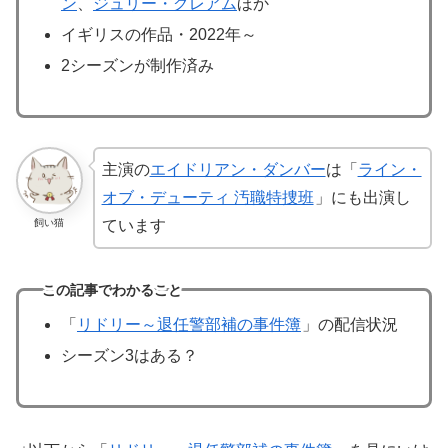
ン
、
ジュリー・グレアム
ほか
イギリスの作品・2022年～
2シーズンが制作済み
主演の
エイドリアン・ダンバー
は「
ライン・
オブ・デューティ 汚職特捜班
」にも出演し
飼い猫
ています
この記事でわかること
「
リドリー～退任警部補の事件簿
」の配信状況
シーズン3はある？