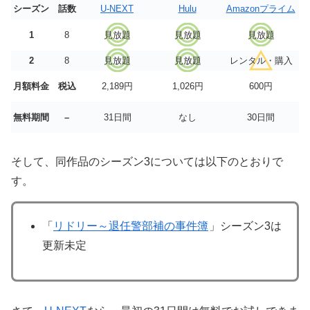
シーズン
話数
U-NEXT
Hulu
Amazonプライム
1
8
見放題
見放題
見放題
2
8
見放題
見放題
レンタル・購入
月額料金
税込
2,189円
1,026円
600円
無料期間
–
31日間
なし
30日間
そして、同作品のシーズン3については以下のとおりで
す。
「
リドリー～退任警部補の事件簿
」シーズン3は
更新未定