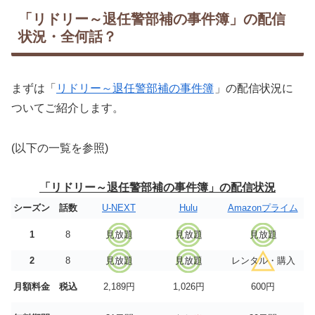
「リドリー～退任警部補の事件簿」の配信
状況・全何話？
まずは「
リドリー～退任警部補の事件簿
」の配信状況に
ついてご紹介します。
(以下の一覧を参照)
「リドリー～退任警部補の事件簿」の配信状況
シーズン
話数
U-NEXT
Hulu
Amazonプライム
1
8
見放題
見放題
見放題
2
8
見放題
見放題
レンタル・購入
月額料金
税込
2,189円
1,026円
600円