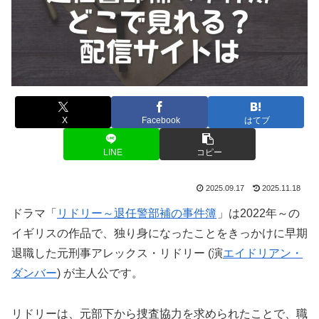
X
Facebook
はてブ
LINE
コピー
2025.09.17
2025.11.18
ドラマ「
リドリー～退任警部補の事件簿
」は2022年～の
イギリスの作品で、独り身になったことをきっかけに早期
退職した元刑事アレックス・リドリー (演
エイドリアン・
ダンバー
) が主人公です。
リドリーは、元部下から捜査協力を求められたことで、職