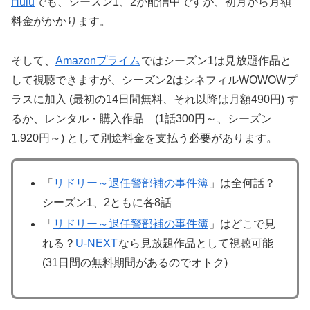
Hulu
でも、シーズン1、2が配信中ですが、初月から月額
料金がかかります。
そして、
Amazonプライム
ではシーズン1は見放題作品と
して視聴できますが、シーズン2はシネフィルWOWOWプ
ラスに加入 (最初の14日間無料、それ以降は月額490円) す
るか、レンタル・購入作品 (1話300円～、シーズン
1,920円～) として別途料金を支払う必要があります。
「
リドリー～退任警部補の事件簿
」は全何話？
シーズン1、2ともに各8話
「
リドリー～退任警部補の事件簿
」はどこで見
れる？
U-NEXT
なら見放題作品として視聴可能
(31日間の無料期間があるのでオトク)