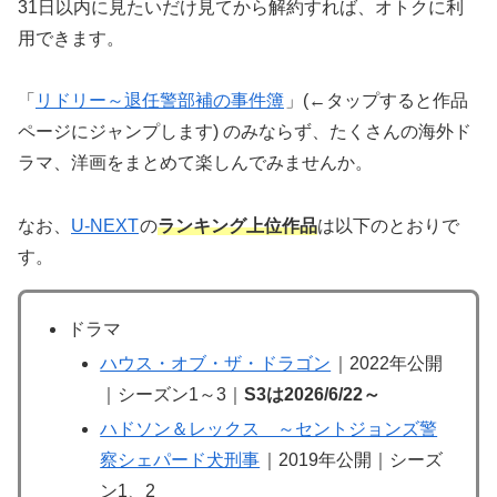
31日以内に見たいだけ見てから解約すれば、オトクに利
用できます。
「
リドリー～退任警部補の事件簿
」(←タップすると作品
ページにジャンプします) のみならず、たくさんの海外ド
ラマ、洋画をまとめて楽しんでみませんか。
なお、
U-NEXT
の
ランキング上位作品
は以下のとおりで
す。
ドラマ
ハウス・オブ・ザ・ドラゴン
｜2022年公開
｜シーズン1～3｜
S3は2026/6/22～
ハドソン＆レックス ～セントジョンズ警
察シェパード犬刑事
｜2019年公開｜シーズ
ン1、2