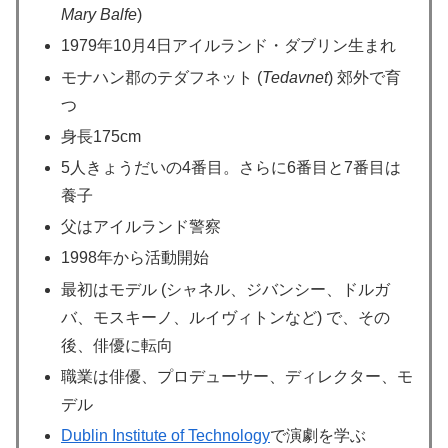
Mary Balfe
)
1979年10月4日アイルランド・ダブリン生まれ
モナハン郡のテダフネット (
Tedavnet
) 郊外で育
つ
身長175cm
5人きょうだいの4番目。さらに6番目と7番目は
養子
父はアイルランド警察
1998年から活動開始
最初はモデル (シャネル、ジバンシー、ドルガ
バ、モスキーノ、ルイヴィトンなど) で、その
後、俳優に転向
職業は俳優、プロデューサー、ディレクター、モ
デル
Dublin Institute of Technology
で演劇を学ぶ