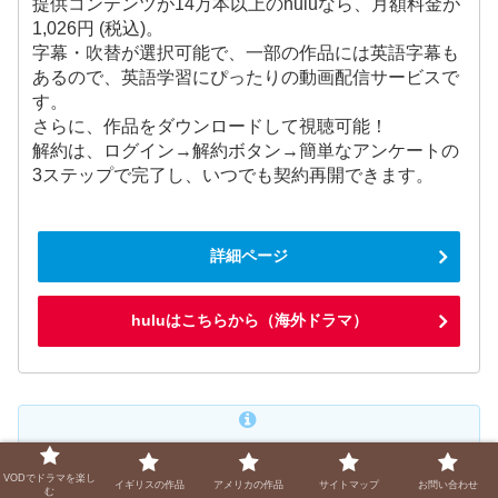
提供コンテンツが14万本以上のhuluなら、月額料金が
1,026円 (税込)。
字幕・吹替が選択可能で、一部の作品には英語字幕も
あるので、英語学習にぴったりの動画配信サービスで
す。
さらに、作品をダウンロードして視聴可能！
解約は、ログイン→解約ボタン→簡単なアンケートの
3ステップで完了し、いつでも契約再開できます。
詳細ページ
huluはこちらから（海外ドラマ）
※本ページの情報は2025年2月時点での情報です。最
VODでドラマを楽し
新の配信状況はHulu、U-NEXT、Amazonの各公式サ
イギリスの作品
アメリカの作品
サイトマップ
お問い合わせ
む