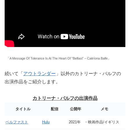
「A Message Of Tolerance Is At The Heart Of “Belfast” – Caitríona Balfe」
続いて「
アウトランダー
」以外のカトリーナ・バルフの
出演作品をご紹介します。
カトリーナ・バルフの出演作品
タイトル
配信
公開年
メモ
ベルファスト
Hulu
2021年
・映画作品/イギリス