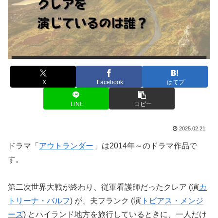
X
Facebook
はてブ
LINE
コピー
2025.02.21
ドラマ「
アウトランダー
」は2014年～のドラマ作品で
す。
第二次世界大戦が終わり、従軍看護師だったクレア (演
カ
トリーナ・バルフ
) が、夫フランク (演
トビアス・メンジ
ーズ
) とハイランド地方を旅行しているときに、一人だけ