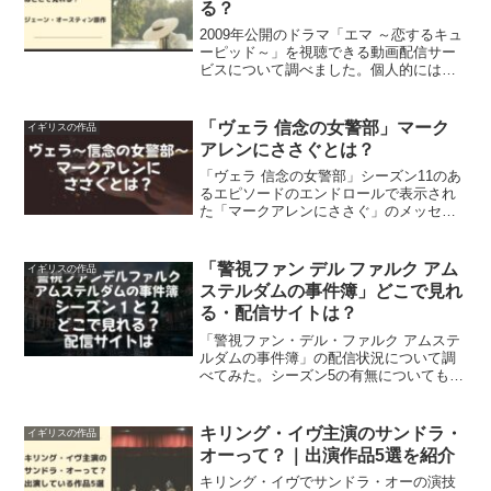
る？
2009年公開のドラマ「エマ ～恋するキュ
ーピッド～」を視聴できる動画配信サー
ビスについて調べました。個人的には
2020年公開の映画「EMMA エマ」より
も、ストーリーが理解しやすく、純粋に
楽しむことができました。
「ヴェラ 信念の女警部」マーク
イギリスの作品
アレンにささぐとは？
「ヴェラ 信念の女警部」シーズン11のあ
るエピソードのエンドロールで表示され
た「マークアレンにささぐ」のメッセー
ジ。マークアレンとはいったい誰なのか
を調べてみた。
「警視ファン デル ファルク アム
イギリスの作品
ステルダムの事件簿」どこで見れ
る・配信サイトは？
「警視ファン・デル・ファルク アムステ
ルダムの事件簿」の配信状況について調
べてみた。シーズン5の有無についてもご
紹介。
キリング・イヴ主演のサンドラ・
イギリスの作品
オーって？｜出演作品5選を紹介
キリング・イヴでサンドラ・オーの演技