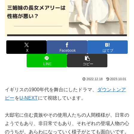
X
Facebook
はてブ
LINE
コピー
2022.12.18
2023.10.01
イギリスの1900年代を舞台にしたドラマ、
ダウントンア
ビー
を
U-NEXT
にて視聴しています。
大邸宅に住む貴族やその使用人たちの人間模様が、日常の
ようでもあり、非日常でもあり、それぞれの登場人物の心
のうちが、あらわになっていく様子がとても面白いです。