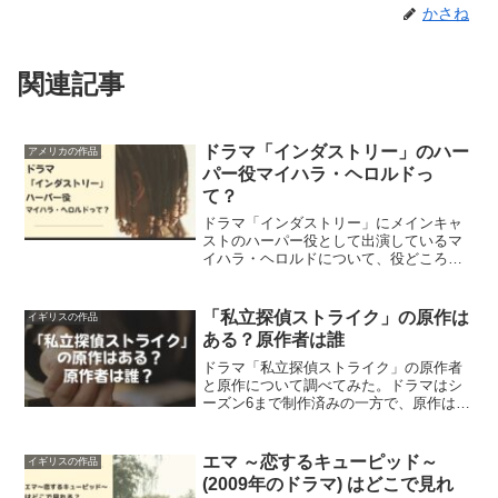
かさね
関連記事
ドラマ「インダストリー」のハー
アメリカの作品
パー役マイハラ・ヘロルドっ
て？
ドラマ「インダストリー」にメインキャ
ストのハーパー役として出演しているマ
イハラ・ヘロルドについて、役どころ、
経歴、他の出演作品について調べてみま
した。役者としての才能は早くか
ら…？！
「私立探偵ストライク」の原作は
イギリスの作品
ある？原作者は誰
ドラマ「私立探偵ストライク」の原作者
と原作について調べてみた。ドラマはシ
ーズン6まで制作済みの一方で、原作は2
作分先行していることが分かった。
エマ ～恋するキューピッド～
イギリスの作品
(2009年のドラマ) はどこで見れ