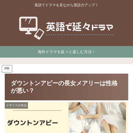
英語でドラマを見ながら英語力アップ！
海外ドラマを延々と楽しむ方法！
PR
ダウントンアビーの長女メアリーは性格
が悪い？
イギリスの作品