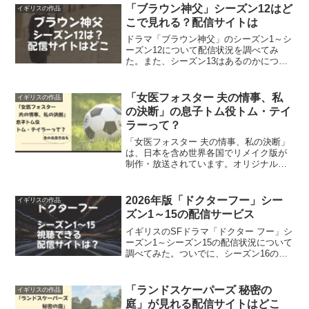
ご紹介！
「ブラウン神父」シーズン12はど
イギリスの作品
こで見れる？配信サイトは
ドラマ「ブラウン神父」のシーズン1～シ
ーズン12について配信状況を調べてみ
た。また、シーズン13はあるのかについ
てもあわせてご紹介。
「女医フォスター 夫の情事、私
イギリスの作品
の決断」の息子トム役トム・テイ
ラーって？
「女医フォスター 夫の情事、私の決断」
は、日本を含め世界各国でリメイク版が
制作・放送されています。オリジナルで
息子トム役をつとめるトム・テイラーの
涙を誘う演技と、シーズン2の結末は見逃
せません。
2026年版「ドクターフー」シー
イギリスの作品
ズン1～15の配信サービス
イギリスのSFドラマ「ドクター フー」シ
ーズン1～シーズン15の配信状況について
調べてみた。ついでに、シーズン16の最
新情報についてもご紹介
「ランドスケーパーズ 秘密の
イギリスの作品
庭」が見れる配信サイトはどこ