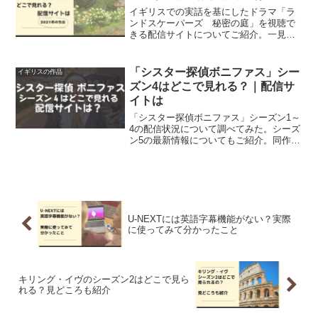
イギリスでの実話を基にしたドラマ「ラ
ンドスケーパーズ 秘密の庭」を視聴で
きる配信サイトについてご紹介。一見た
だの温和そうな老夫婦が起こした事件の
内容に驚愕します。
「シスター探偵ボニファス」シー
イギリスの作品
ズン4はどこで見れる？｜配信サ
イトは
「シスター探偵ボニファス」シーズン1～
4の配信状況について調べてみた。シーズ
ン5の最新情報についてもご紹介。同作品
は「ブラウン神父」のスピンオフ作品。
U-NEXTには英語字幕機能がない？実際
に使ってみて分かったこと
キリング・イヴのシーズン2はどこで見ら
れる？見どころも紹介