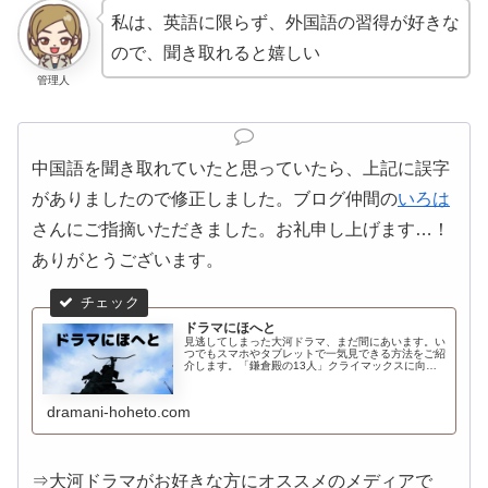
私は、英語に限らず、外国語の習得が好きな
ので、聞き取れると嬉しい
管理人
中国語を聞き取れていたと思っていたら、上記に誤字
がありましたので修正しました。ブログ仲間の
いろは
さんにご指摘いただきました。お礼申し上げます…！
ありがとうございます。
ドラマにほへと
見逃してしまった大河ドラマ、まだ間にあいます。い
つでもスマホやタブレットで一気見できる方法をご紹
介します。「鎌倉殿の13人」クライマックスに向け
て、ますます盛り上がる鎌倉へお出かけしませんか。
「鎌倉殿の13人」を100倍楽しみたい方、必見で...
dramani-hoheto.com
⇒大河ドラマがお好きな方にオススメのメディアで