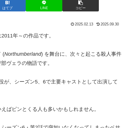
はてブ
LINE
コピー
2025.02.13
2025.09.30
は2011年～の作品です。
(
Northumberland
) を舞台に、次々と起こる殺人事件
警部ヴェラの物語です。
役が、シーズン5、6で主要キャストとして出演して
いえばピンとくる人も多いかもしれません。
」シーズン6・第2話で突如いなくなってしまったベサ