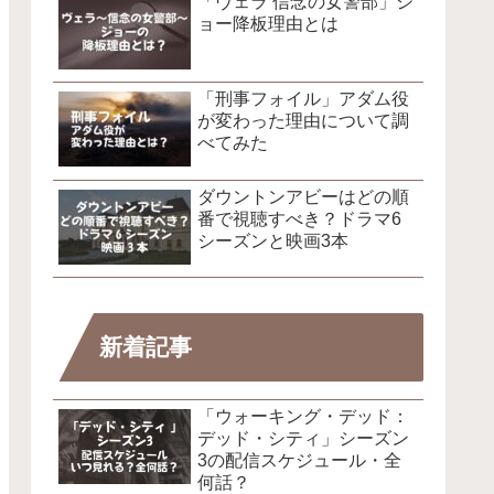
「ヴェラ 信念の女警部」ジ
ョー降板理由とは
「刑事フォイル」アダム役
が変わった理由について調
べてみた
ダウントンアビーはどの順
番で視聴すべき？ドラマ6
シーズンと映画3本
新着記事
「ウォーキング・デッド：
デッド・シティ」シーズン
3の配信スケジュール・全
何話？