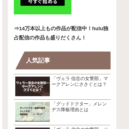
⇒14
万本以上もの作品が配信中！hulu独
占配信の作品も盛りだくさん！
人気記事
「ヴェラ 信念の女警部」マ
ークアレンにささぐとは？
「グッドドクター」メレン
デス降板理由とは