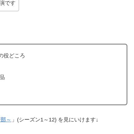
演です
の役どころ
品
警部～
」(シーズン1～12) を見にいけます↓