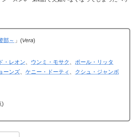
警部～
」(
Vera
)
ド・レオン
、
ウンミ・モサク
、
ポール・リッタ
ョーンズ
、
ケニー・ドーティ
、
クシュ・ジャンボ
)