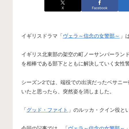
X
Facebook
イギリスドラマ「
ヴェラ～信念の女警部～
」
イギリス北東部の架空の町ノーサンバーランド 
を相棒である部下とともに解決していく女性
シーズン2では、端役での出演だったベサニー
いたと思ったら、突然姿を消しました。
「
グッド・ファイト
」のルッカ・クイン役と
今回の記事では、「
ヴェラ～信念の女警部～