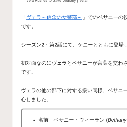
「Vera Rushes to Save Bethany | Vera」
「
ヴェラ～信念の女警部～
」でのベサニーの
です。
シーズン2・第2話にて、ケニーとともに登場
初対面なのにヴェラとベサニーが言葉を交わ
です。
ヴェラの他の部下に対する扱い同様、ベサニ
心しました。
名前：ベサニー・ウィーラン (
Bethany