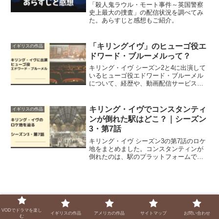
「殺人鬼ラウル・モート事件～英国警察
史上最大の捜査」の配信状況を調べてみ
た。あらすじと感想もご紹介。
「キリングイヴ」のヒューゴ役エ
イギリスの作品
ドワード・ブルーメルって？
キリング・イヴ シーズン2と4に出演して
いるヒューゴ役エドワード・ブルーメル
について、経歴や、動画配信サービスで
視聴できる出演作品について調べてみま
した。
キリング・イヴでコンスタンティ
イギリスの作品
ンが倒れた駅はどこ？｜シーズン
3・第7話
キリング・イヴ シーズン3の第7話のロケ
地をまとめました。コンスタンティンが
倒れたのは、駅のプラットフォームでし
たが、どこの駅だったんでしょう。他5つ
のロケ地もご紹介！
ダウントンアビー｜使用人デイジー役ソ
VODでドラマを楽し
イギリスの作品
アメリカの作品
サイトマップ
お問い合わせ
む
フィー・マックシェラって？