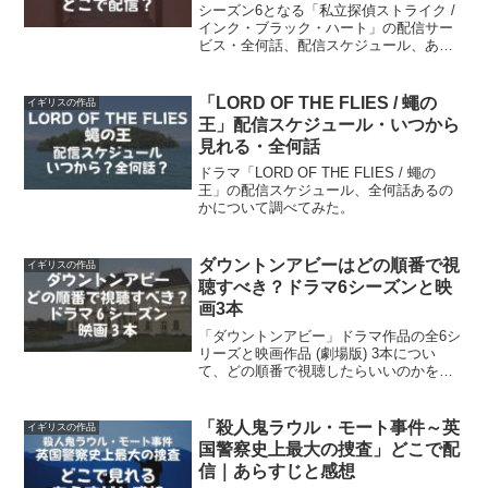
シーズン6となる「私立探偵ストライク /
インク・ブラック・ハート」の配信サー
ビス・全何話、配信スケジュール、あら
すじ、キャストについて調べてみた。
「LORD OF THE FLIES / 蠅の
イギリスの作品
王」配信スケジュール・いつから
見れる・全何話
ドラマ「LORD OF THE FLIES / 蠅の
王」の配信スケジュール、全何話あるの
かについて調べてみた。
ダウントンアビーはどの順番で視
イギリスの作品
聴すべき？ドラマ6シーズンと映
画3本
「ダウントンアビー」ドラマ作品の全6シ
リーズと映画作品 (劇場版) 3本につい
て、どの順番で視聴したらいいのかをご
紹介。
「殺人鬼ラウル・モート事件～英
イギリスの作品
国警察史上最大の捜査」どこで配
信｜あらすじと感想