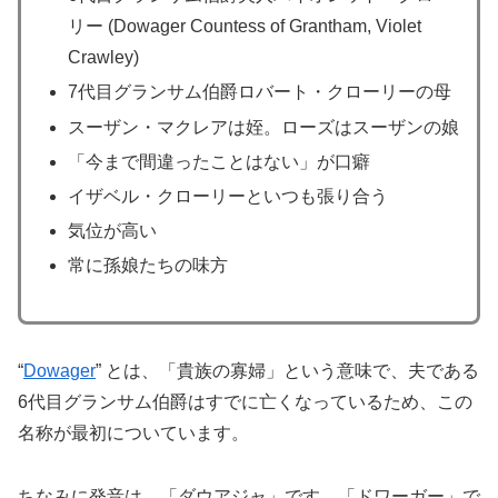
リー (Dowager Countess of Grantham, Violet
Crawley)
7代目グランサム伯爵ロバート・クローリーの母
スーザン・マクレアは姪。ローズはスーザンの娘
「今まで間違ったことはない」が口癖
イザベル・クローリーといつも張り合う
気位が高い
常に孫娘たちの味方
“
Dowager
” とは、「貴族の寡婦」という意味で、夫である
6代目グランサム伯爵はすでに亡くなっているため、この
名称が最初についています。
ちなみに発音は、「ダウアジャ」です。「ドワーガー」で