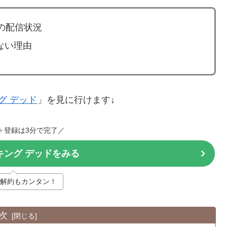
1の配信状況
ない理由
グ デッド
」を見に行けます↓
ト登録は3分で完了／
ーキング デッドをみる
解約もカンタン！
次