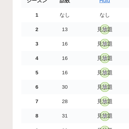
シーズン
話数
Hulu
1
なし
なし
2
13
見放題
3
16
見放題
4
16
見放題
5
16
見放題
6
30
見放題
7
28
見放題
8
31
見放題