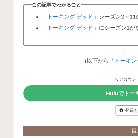
この記事でわかること
「
トーキング デッド
」シーズン2～1
「
トーキング デッド
」にシーズン1が
↓以下から「
トーキン
＼アカウン
Huluでト
登録も
目