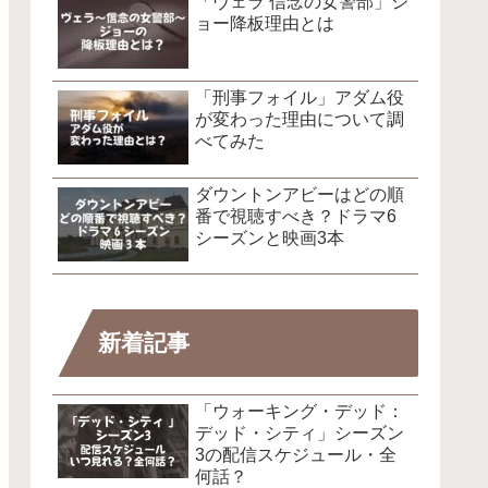
「ヴェラ 信念の女警部」ジ
ョー降板理由とは
「刑事フォイル」アダム役
が変わった理由について調
べてみた
ダウントンアビーはどの順
番で視聴すべき？ドラマ6
シーズンと映画3本
新着記事
「ウォーキング・デッド：
デッド・シティ」シーズン
3の配信スケジュール・全
何話？