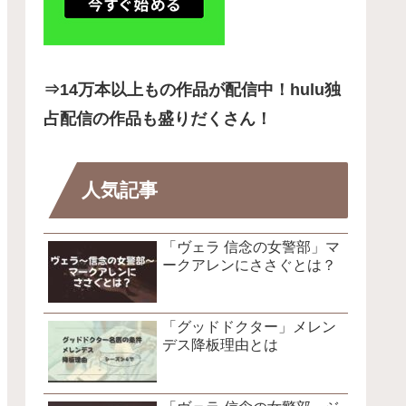
⇒14
万本以上もの作品が配信中！hulu独
占配信の作品も盛りだくさん！
人気記事
「ヴェラ 信念の女警部」マ
ークアレンにささぐとは？
「グッドドクター」メレン
デス降板理由とは