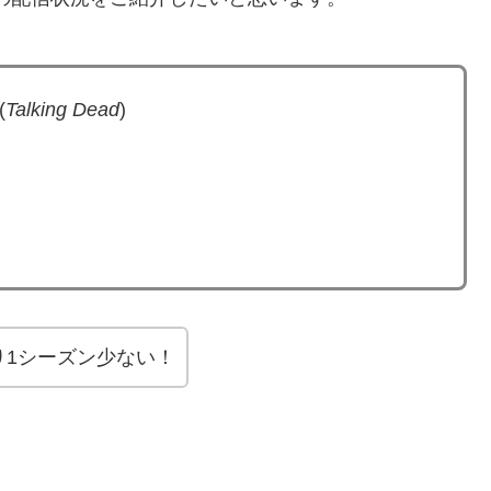
(
Talking Dead
)
り1シーズン少ない！