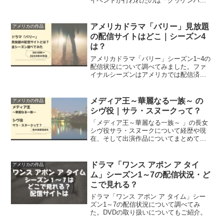
イベントが行われたのは「グッゲンハイ
ム」という場所でしたが、これは一体何
なのでしょう？また、グレースが試着し
た緑のドレスも発見しました！
アメリカドラマ「バリー」見放題
アメリカの作品
の配信サイトはどこ｜シーズン4
は？
アメリカドラマ「バリー」シーズン1~4の
配信状況について調べてみました。ファ
イナルシーズンはアメリカでは配信済み
となっていましたが、日本でもついに視
聴できるようになりました。
メディア王～華麗なる一族～ の
アメリカの作品
シヴ役｜サラ・スヌークって？
「メディア王～華麗なる一族～ 」の長女
シヴ役サラ・スヌークについて経歴や現
在、そして出演作品についてまとめてみ
ました。シーズン4公開のタイミングで分
かったこととは……。
ドラマ「ワンス アポン ア タイ
アメリカの作品
ム」シーズン1～7の配信状況・ど
こで見れる？
ドラマ「ワンス アポン ア タイム」シー
ズン1～7の配信状況について調べてみ
た。DVDの取り扱いについてもご紹介。