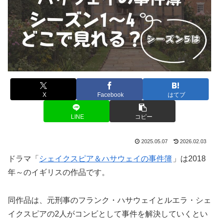
X
Facebook
はてブ
LINE
コピー
2025.05.07
2026.02.03
ドラマ「
シェイクスピア＆ハサウェイの事件簿
」は2018
年～のイギリスの作品です。
同作品は、元刑事のフランク・ハサウェイとルエラ・シェ
イクスピアの2人がコンビとして事件を解決していくとい