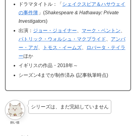
ドラマタイトル：「
シェイクスピア＆ハサウェイ
の事件簿
」(
Shakespeare & Hathaway: Private
Investigators
)
出演：
ジョー・ジョイナー
、
マーク・ベントン
、
パトリック・ウォルシュ・マクブライド
、
アンバ
ー・アガ
、
トモス・イームズ
、
ロバータ・テイラ
ー
ほか
イギリスの作品・2018年～
シーズン4までが制作済み (記事執筆時点)
シリーズは、まだ完結していません
飼い猫