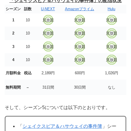
「シェイクスピア＆ハサウェイの事件簿」の配信状況
シーズン
話数
U-NEXT
Amazonプライム
Hulu
1
10
見放題
見放題
見放題
2
10
見放題
見放題
見放題
3
10
見放題
見放題
見放題
4
10
見放題
見放題
見放題
月額料金
税込
2,189円
600円
1,026円
無料期間
–
31日間
30日間
なし
そして、シーズン5については以下のとおりです。
「
シェイクスピア＆ハサウェイの事件簿
」シー