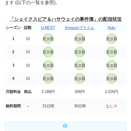
ます (以下の一覧を参照)。
「シェイクスピア＆ハサウェイの事件簿」の配信状況
シーズン
話数
U-NEXT
Amazonプライム
Hulu
1
10
見放題
見放題
見放題
2
10
見放題
見放題
見放題
3
10
見放題
見放題
見放題
4
10
見放題
見放題
見放題
月額料金
税込
2,189円
600円
1,026円
無料期間
–
31日間
30日間
なし
※