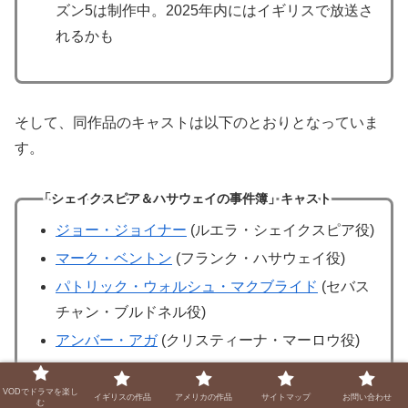
ズン5は制作中。2025年内にはイギリスで放送さ
れるかも
そして、同作品のキャストは以下のとおりとなっていま
す。
「シェイクスピア＆ハサウェイの事件簿」キャスト
ジョー・ジョイナー
(ルエラ・シェイクスピア役)
マーク・ベントン
(フランク・ハサウェイ役)
パトリック・ウォルシュ・マクブライド
(セバス
チャン・ブルドネル役)
アンバー・アガ
(クリスティーナ・マーロウ役)
トモス・イームズ
(ジョセフ・キーラー役)
VODでドラマを楽し
ロバータ・テイラー
(グロリア・フォンテーン役)
イギリスの作品
アメリカの作品
サイトマップ
お問い合わせ
む