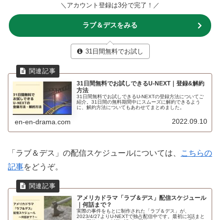
＼アカウント登録は3分で完了！／
ラブ＆デスをみる
31日間無料でお試し
31日間無料でお試しできるU-NEXT｜登録&解約
方法
31日間無料でお試しできるU-NEXTの登録方法についてご
紹介。31日間の無料期間中にスムーズに解約できるよう
に、解約方法についてもあわせてまとめました。
2022.09.10
en-en-drama.com
「ラブ＆デス」の配信スケジュールについては、
こちらの
記事
をどうぞ。
アメリカドラマ「ラブ＆デス」配信スケジュール
｜何話まで？
実際の事件をもとに制作された「ラブ＆デス」が、
2023/4/27よりU-NEXTで独占配信中です。最初に3話まと