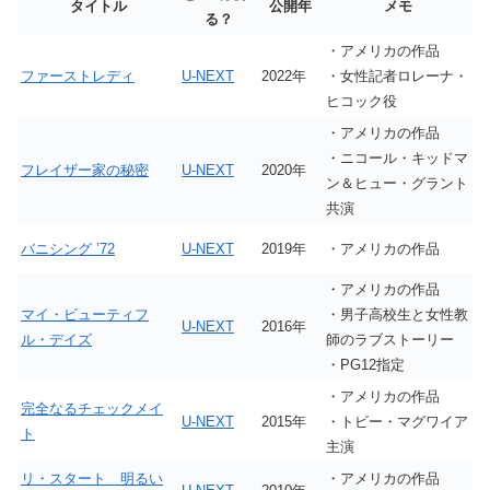
タイトル
公開年
メモ
る？
・アメリカの作品
ファーストレディ
U-NEXT
2022年
・女性記者ロレーナ・
ヒコック役
・アメリカの作品
・ニコール・キッドマ
フレイザー家の秘密
U-NEXT
2020年
ン＆ヒュー・グラント
共演
バニシング ’72
U-NEXT
2019年
・アメリカの作品
・アメリカの作品
マイ・ビューティフ
・男子高校生と女性教
U-NEXT
2016年
ル・デイズ
師のラブストーリー
・PG12指定
・アメリカの作品
完全なるチェックメイ
U-NEXT
2015年
・トビー・マグワイア
ト
主演
リ・スタート 明るい
・アメリカの作品