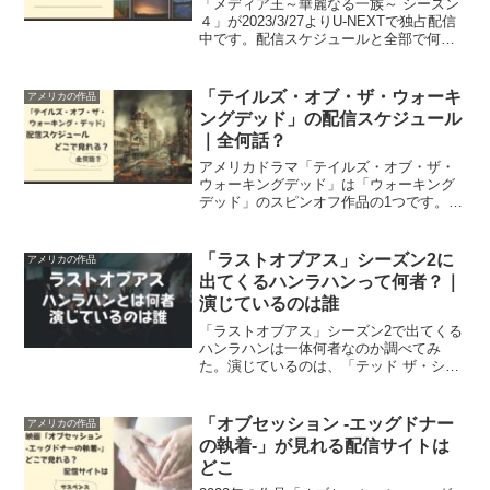
「メディア王～華麗なる一族～ シーズン
４」が2023/3/27よりU-NEXTで独占配信
中です。配信スケジュールと全部で何話
あるのかについてまとめました。
「テイルズ・オブ・ザ・ウォーキ
アメリカの作品
ングデッド」の配信スケジュール
｜全何話？
アメリカドラマ「テイルズ・オブ・ザ・
ウォーキングデッド」は「ウォーキング
デッド」のスピンオフ作品の1つです。配
信スケジュールと、全部で何話あるのか
についてご紹介します。
「ラストオブアス」シーズン2に
アメリカの作品
出てくるハンラハンって何者？｜
演じているのは誰
「ラストオブアス」シーズン2で出てくる
ハンラハンは一体何者なのか調べてみ
た。演じているのは、「テッド ザ・シリ
ーズ」に出てくるママ、スーザン役の俳
優だった。
「オブセッション -エッグドナー
アメリカの作品
の執着-」が見れる配信サイトは
どこ