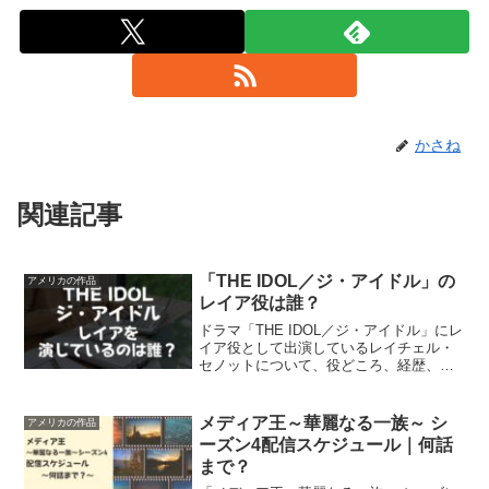
かさね
関連記事
「THE IDOL／ジ・アイドル」の
アメリカの作品
レイア役は誰？
ドラマ「THE IDOL／ジ・アイドル」にレ
イア役として出演しているレイチェル・
セノットについて、役どころ、経歴、他
の出演作品について調べてみました。カ
トリック教徒であるがゆえに、守り続け
ていることがありました。
メディア王～華麗なる一族～ シ
アメリカの作品
ーズン4配信スケジュール｜何話
まで？