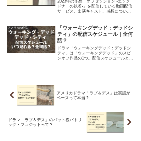
2023年の作品「オブセッション -エッグ
ドナーの執着-」を配信している動画配信
サービス、出演キャスト、感想について
調べてみました。ストーリーはまったく
複雑ではありませんが、卵子提供者がま
ともとは限らない、ということを教えて
「ウォーキングデッド：デッドシ
アメリカの作品
くれます。
ティ」の配信スケジュール｜全何
話？
ドラマ「ウォーキングデッド：デッドシ
ティ」は「ウォーキングデッド」のスピ
ンオフ作品の1つ。配信スケジュールと全
部で何話あるのかについてご紹介。
アメリカドラマ「ラブ＆デス」は実話が
ベースって本当？
ドラマ「ラブ＆デス」のパット役パトリ
ック・フュジットって？