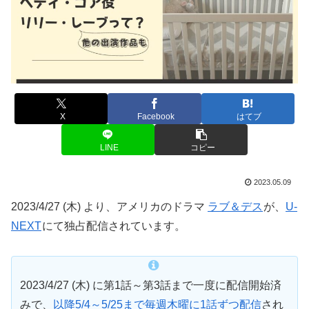
X
Facebook
はてブ
LINE
コピー
2023.05.09
2023/4/27 (木) より、アメリカのドラマ
ラブ＆デス
が、
U-
NEXT
にて独占配信されています。
2023/4/27 (木) に第1話～第3話まで一度に配信開始済
みで、
以降5/4～5/25まで毎週木曜に1話ずつ配信
され