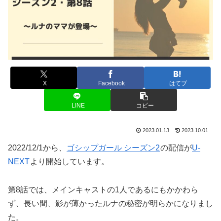
X
Facebook
はてブ
LINE
コピー
2023.01.13
2023.10.01
2022/12/1から、
ゴシップガール シーズン2
の配信が
U-
NEXT
より開始しています。
第8話では、メインキャストの1人であるにもかかわら
ず、長い間、影が薄かったルナの秘密が明らかになりまし
た。