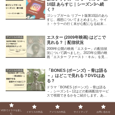
10話 あらすじ｜シーズン3へ続
く？
ゴシップガール リブート版第10話のあら
すじ、感想についてまとめました。ケイ
ト・ケラーの行く末が心配になる結末で
した。そしてシーズン3への伏線も？
エスター (2009年映画) はどこで
アメリカの作品
見れる？｜配信状況
2009年公開の映画「エスター」の配信状
況について調べました。2023年公開の映
画「エスター ファースト・キル」を見る
前にぜひ「エスター」を見直ししてみま
せんか。
「BONES (ボーンズ) －骨は語る
アメリカの作品
－」はどこで見れる？DVDはあ
る？
ドラマ「BONES (ボーンズ) －骨は語る
－」シーズン1～12はどの動画配信サービ
スで視聴できるかをご紹介します。あわ
せてDVDの有無についても調べてみまし
た。
AND JUST LIKE THAT… / セッ
アメリカの作品
VODでドラマを楽し
イギリスの作品
アメリカの作品
サイトマップ
お問い合わせ
クス・アンド・ザ・シティ新章の
む