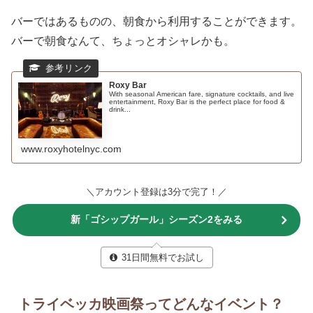
バーではあるものの、朝食から利用することができます。
バーで朝食なんて、ちょっとオシャレかも。
Roxy Bar
With seasonal American fare, signature cocktails, and live
entertainment, Roxy Bar is the perfect place for food &
drink...
www.roxyhotelnyc.com
＼アカウント登録は3分で完了！／
新「ゴシップガール」シーズン2をみる
31日間無料でお試し
トライベッカ映画祭ってどんなイベント？