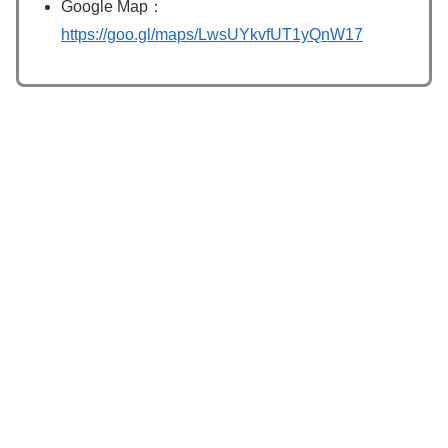
Google Map：
https://goo.gl/maps/LwsUYkvfUT1yQnW17