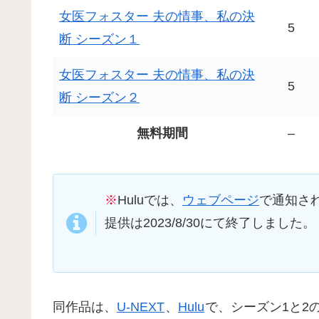
女医フォスター 夫の情事、私の決
5
断 シーズン１
女医フォスター 夫の情事、私の決
5
断 シーズン２
無料期間
–
※
Huluでは、
ウェブページ
で通知さ
提供は2023/8/30にて終了しました。
同作品は、
U-NEXT
、
Hulu
で、シーズン1と2