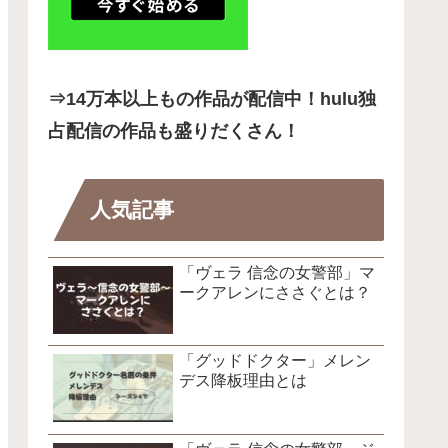
⇒14
万本以上もの作品が配信中！hulu独
占配信の作品も盛りだくさん！
人気記事
「ヴェラ 信念の女警部」マ
ークアレンにささぐとは？
「グッドドクター」メレン
デス降板理由とは