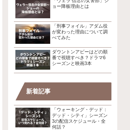
「ヴェラ 信念の女警部」ジ
ョー降板理由とは
「刑事フォイル」アダム役
が変わった理由について調
べてみた
ダウントンアビーはどの順
番で視聴すべき？ドラマ6
シーズンと映画3本
新着記事
「ウォーキング・デッド：
デッド・シティ」シーズン
3の配信スケジュール・全
何話？