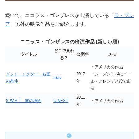
続いて、ニコラス・ゴンザレスが出演している「
ラ・ブレ
ア
」以外の映像作品をご紹介します。
ニコラス・ゴンザレスの出演作品 (新しい順)
どこで見れ
タイトル
公開年
メモ
る？
・アメリカの作品
グッド・ドクター 名医
2017
・シーズン1～4にニー
Hulu
の条件
年
ル・メレンデス役で出
演
2011
S.W.A.T 闇の標的
U-NEXT
・アメリカの作品
年