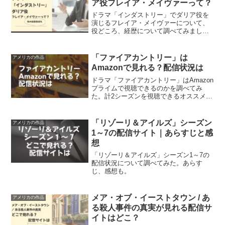
ア役フレイア・メイヴァーって？
ドラマ「インダストリー」でダリア役を
演じるフレイア・メイヴァーについて、
役どころ、経歴について調べてみまし
た。演劇が身近な家庭環境だったこと、
さらにこれまでに多くの作品に出演して
いることが分かりました。
「ファイアカントリー」は
アメリカの作品
Amazonで見れる？配信状況は
ドラマ「ファイアカントリー」はAmazon
プライムで視聴できるのかを調べてみ
た。計2シーズンを視聴できるオススメの
動画配信サービスをご紹介。
「リゾーリ＆アイルズ」シーズン
アメリカの作品
1～7の配信サイト｜あらすじと感
想
「リゾーリ＆アイルズ」シーズン1～7の
配信状況について調べてみた。あらす
じ、感想も。
メア・オブ・イーストタウン / あ
アメリカの作品
る殺人事件の真実が見れる配信サ
イトはどこ？