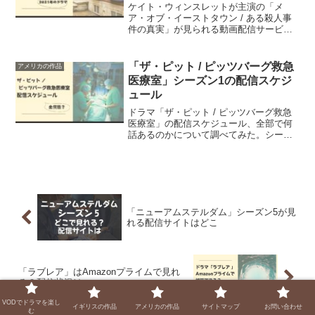
ケイト・ウィンスレットが主演の「メ
ア・オブ・イーストタウン / ある殺人事
件の真実」が見られる動画配信サービ
ス、あらすじ、感想をまとめました。第5
話で解決したと思わせて、実は……とい
うところが見どころです。
「ザ・ピット / ピッツバーグ救急
アメリカの作品
医療室」シーズン1の配信スケジ
ュール
ドラマ「ザ・ピット / ピッツバーグ救急
医療室」の配信スケジュール、全部で何
話あるのかについて調べてみた。シーズ
ン2の有無についても最新情報をご紹介。
なんと訴訟問題が発生していた
「ニューアムステルダム」シーズン5が見
れる配信サイトはどこ
「ラブレア」はAmazonプライムで見れ
る？配信状況は
VODでドラマを楽し
イギリスの作品
アメリカの作品
サイトマップ
お問い合わせ
む