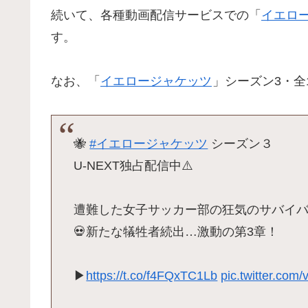
続いて、各種動画配信サービスでの「
イエロ
す。
なお、「
イエロージャケッツ
」シーズン3・全1
🐝
#イエロージャケッツ
シーズン３
U-NEXT独占配信中⚠️
遭難した女子サッカー部の狂気のサバイバ
💀新たな犠牲者続出…激動の第3章！
▶
https://t.co/f4FQxTC1Lb
pic.twitter.co