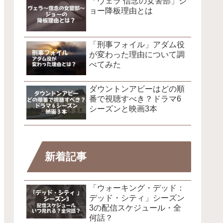
「ヴェラ 信念の女警部」ジ
ョー降板理由とは
「刑事フォイル」アダム役
が変わった理由について調
べてみた
ダウントンアビーはどの順
番で視聴すべき？ドラマ6
シーズンと映画3本
新着記事
「ウォーキング・デッド：
デッド・シティ」シーズン
3の配信スケジュール・全
何話？