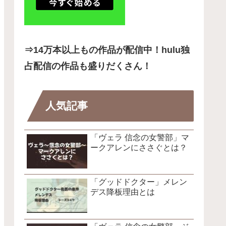
⇒14
万本以上もの作品が配信中！hulu独
占配信の作品も盛りだくさん！
人気記事
「ヴェラ 信念の女警部」マ
ークアレンにささぐとは？
「グッドドクター」メレン
デス降板理由とは