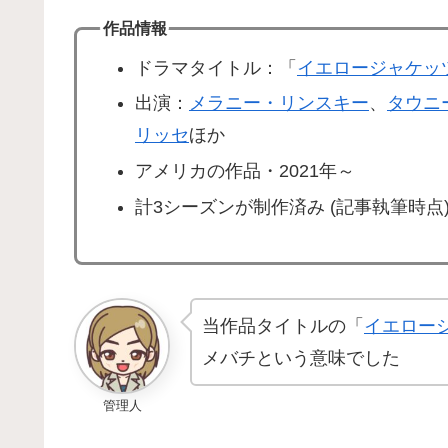
作品情報
ドラマタイトル：「
イエロージャケッ
出演：
メラニー・リンスキー
、
タウニ
リッセ
ほか
アメリカの作品・2021年～
計3シーズンが制作済み (記事執筆時点
当作品タイトルの「
イエロー
メバチという意味でした
管理人