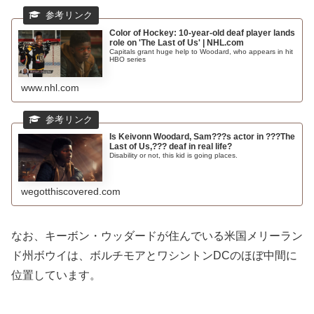
Color of Hockey: 10-year-old deaf player lands
role on 'The Last of Us' | NHL.com
Capitals grant huge help to Woodard, who appears in hit
HBO series
www.nhl.com
Is Keivonn Woodard, Sam???s actor in ???The
Last of Us,??? deaf in real life?
Disability or not, this kid is going places.
wegotthiscovered.com
なお、キーボン・ウッダードが住んでいる米国メリーラン
ド州ボウイは、ボルチモアとワシントンDCのほぼ中間に
位置しています。