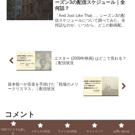
ーズン3の配信スケジュール｜全
何話？
「And Just Like That...」シーズン3の配
信スケジュールについて調べてみた。全
何話なのか、いつから、どこの動画配信
サービスで視聴できるのかをご紹介。
エスター (2009年映画) はどこで見れる？
｜配信状況
坂本龍一が音楽を手掛けた「戦場のメリ
ークリスマス」｜配信状況
コメント
VODでドラマを楽し
イギリスの作品
アメリカの作品
サイトマップ
お問い合わせ
コメントを書き込む
む