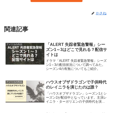
かさね
関連記事
「ALERT 失踪者緊急警報」シー
アメリカの作品
ズン1～3はどこで見れる？配信サ
イトは
ドラマ「ALERT 失踪者緊急警報」シーズ
ン1～3の配信状況について調べてみた。
シーズン4の有無についてもご紹介。
ハウスオブザドラゴンで子供時代
アメリカの作品
のレイニラを演じたのは誰？
「ハウスオブザドラゴン」シーズン1とシ
ーズン2が配信中となっています。主演レ
イニラ・ターガリエンの子供時代を演じ
ていたのは誰だったのか調べてみまし
た。