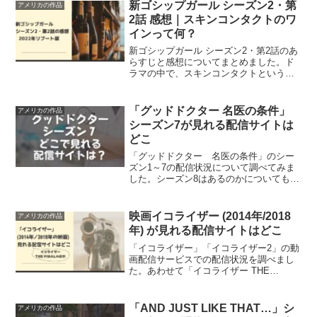
新ゴシップガール シーズン2・第
アメリカの作品
2話 感想｜スキンコンタクトのワ
インって何？
新ゴシップガール シーズン2・第2話のあ
らすじと感想についてまとめました。ド
ラマの中で、スキンコンタクトというワ
インの種類が出てきますが、こちらにつ
いても調べてみました。
「グッドドクター 名医の条件」
アメリカの作品
シーズン7が見れる配信サイトは
どこ
「グッドドクター 名医の条件」のシー
ズン1～7の配信状況について調べてみま
した。シーズン8はあるのかについてもご
紹介します。
映画イコライザー (2014年/2018
アメリカの作品
年) が見れる配信サイトはどこ
「イコライザー」「イコライザー2」の動
画配信サービスでの配信状況を調べまし
た。あわせて「イコライザー THE
FINAL」の劇場公開情報もご紹介。
「AND JUST LIKE THAT…」シ
アメリカの作品