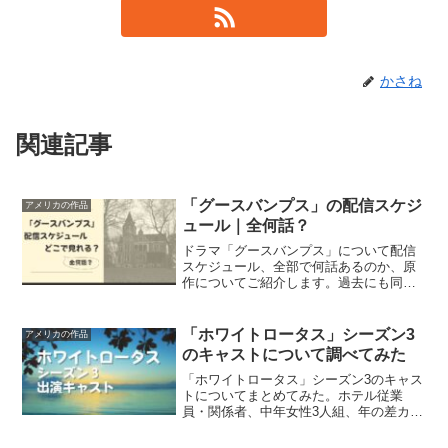
かさね
関連記事
「グースバンプス」の配信スケジ
アメリカの作品
ュール｜全何話？
ドラマ「グースバンプス」について配信
スケジュール、全部で何話あるのか、原
作についてご紹介します。過去にも同じ
原作から映画作品、ドラマ作品が制作さ
れています。
「ホワイトロータス」シーズン3
アメリカの作品
のキャストについて調べてみた
「ホワイトロータス」シーズン3のキャス
トについてまとめてみた。ホテル従業
員・関係者、中年女性3人組、年の差カッ
プル、ラトリフ家5人それぞれについて、
インスタグラムのアカウントもあわせて