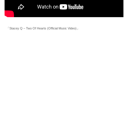
「Stacey Q – Two Of Hearts (Official Music Video)」