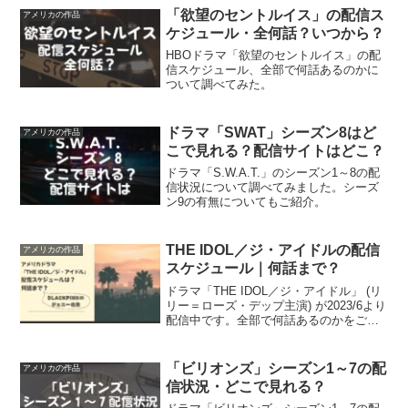
ご紹介。
「欲望のセントルイス」の配信ス
アメリカの作品
ケジュール・全何話？いつから？
HBOドラマ「欲望のセントルイス」の配
信スケジュール、全部で何話あるのかに
ついて調べてみた。
ドラマ「SWAT」シーズン8はど
アメリカの作品
こで見れる？配信サイトはどこ？
ドラマ「S.W.A.T.」のシーズン1～8の配
信状況について調べてみました。シーズ
ン9の有無についてもご紹介。
THE IDOL／ジ・アイドルの配信
アメリカの作品
スケジュール｜何話まで？
ドラマ「THE IDOL／ジ・アイドル」 (リ
リー＝ローズ・デップ主演) が2023/6より
配信中です。全部で何話あるのかをご紹
介。BLACKPINKのジェニーも出演してい
るのも見どころ。
「ビリオンズ」シーズン1～7の配
アメリカの作品
信状況・どこで見れる？