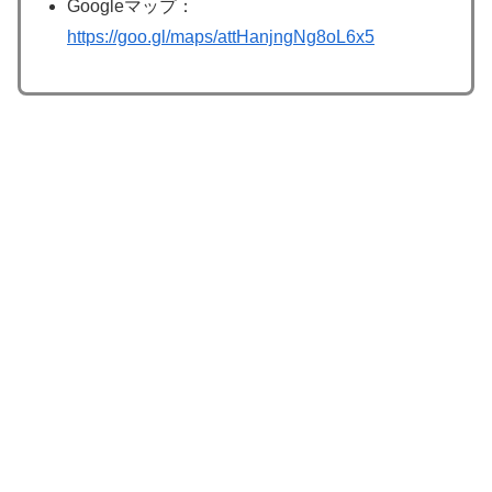
Googleマップ：
https://goo.gl/maps/attHanjngNg8oL6x5