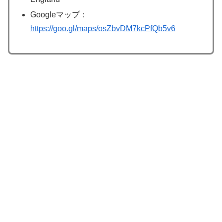
Googleマップ：
https://goo.gl/maps/osZbvDM7kcPfQb5v6