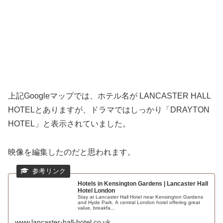
上記Googleマップでは、ホテル名が LANCASTER HALL
HOTELとありますが、ドラマではしっかり「DRAYTON
HOTEL」と表示されていました。
映像を編集したのだと思われます。
Hotels in Kensington Gardens | Lancaster Hall
Hotel London
Stay at Lancaster Hall Hotel near Kensington Gardens
and Hyde Park. A central London hotel offering great
value, breakfa...
www.lancaster-hall-hotel.co.uk