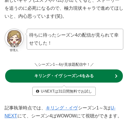
新しいキャラ (ユスフやパム) が出てくると、ストーリー
を追うのに必死になるので、極力現状キャラで進めてほし
いと、内心思っています(笑)。
待ちに待ったシーズン4の配信が見られて幸
せでした！
管理人
＼シーズン1～4が見放題配信中！／
キリング・イヴ シーズン4をみる
U-NEXTは31日間無料でお試し
記事執筆時点では、
キリング・イヴ
シーズン1～3は
U-
NEXT
にて、シーズン4はWOWOWにて視聴ができます。