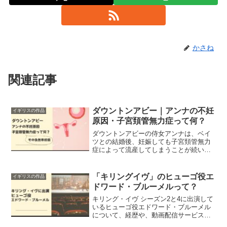
かさね
関連記事
ダウントンアビー｜アンナの不妊
イギリスの作品
原因・子宮頚管無力症って何？
ダウントンアビーの侍女アンナは、ベイ
ツとの結婚後、妊娠しても子宮頚管無力
症によって流産してしまうことが続いて
いました。この子宮頚管無力症とはいっ
たい何なのか調べてみました。
「キリングイヴ」のヒューゴ役エ
イギリスの作品
ドワード・ブルーメルって？
キリング・イヴ シーズン2と4に出演して
いるヒューゴ役エドワード・ブルーメル
について、経歴や、動画配信サービスで
視聴できる出演作品について調べてみま