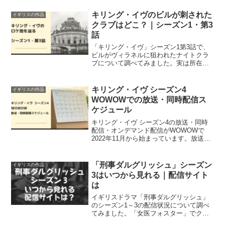
した。
キリング・イヴのビルが刺された
イギリスの作品
クラブはどこ？｜シーズン1・第3
話
「キリング・イヴ」シーズン1第3話で、
ビルがヴィラネルに狙われたナイトクラ
ブについて調べてみました。実は所在地
はベルリンではなかったんです。他にも
ドラマ内で使われているロケ地について
ご紹介しています。
キリング・イヴ シーズン4
イギリスの作品
WOWOWでの放送・同時配信ス
ケジュール
キリング・イヴ シーズン4の放送・同時
配信・オンデマンド配信がWOWOWで
2022年11月から始まっています。放送・
同時配信スケジュールを全8話分調べまし
た！
「刑事ダルグリッシュ」シーズン
イギリスの作品
3はいつから見れる｜配信サイト
は
イギリスドラマ「刑事ダルグリッシュ」
のシーズン1～3の配信状況について調べ
てみました。「女医フォスター」でクズ
夫の名演を見せてくれた俳優が主演で