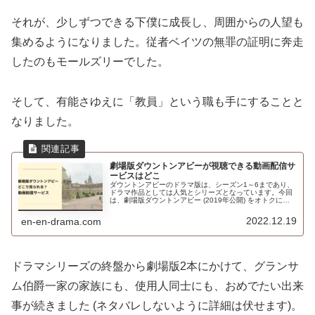
それが、少しずつできる下僕に成長し、周囲からの人望も
集めるようになりました。従者ベイツの無罪の証明に奔走
したのもモールズリーでした。
そして、有能さゆえに「教員」という職も手にすることと
なりました。
劇場版ダウントンアビーが視聴できる動画配信サ
ービスはどこ
ダウントンアビーのドラマ版は、シーズン1～6まであり、
ドラマ作品としては人気とシリーズとなっています。今回
は、劇場版ダウントンアビー (2019年公開) をオトクに視
聴する方法について調べました。
2022.12.19
en-en-drama.com
ドラマシリーズの終盤から劇場版2本にかけて、グランサ
ム伯爵一家の家族にも、使用人同士にも、おめでたい出来
事が続きました (ネタバレしないように詳細は伏せます)。