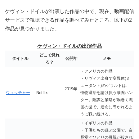
ケヴィン・ドイルが出演した作品の中で、現在、動画配信
サービスで視聴できる作品を調べてみたところ、以下の2
作品が見つかりました。
ケヴィン・ドイルの出演作品
どこで見れ
タイトル
公開年
メモ
る？
・アメリカの作品
・リヴィア出身で変異体(ミ
ュータント)のゲラルトは、
2019年
ウィッチャー
Netflix
怪物退治を請け負う凄腕ハン
ター。陰謀と策略が渦巻く戦
国の世で、運命に導かれるよ
うに戦い続ける。
・イギリスの作品
・子供たちの遊ぶ公園で、白
昼堂々ひとりの母親が殺され