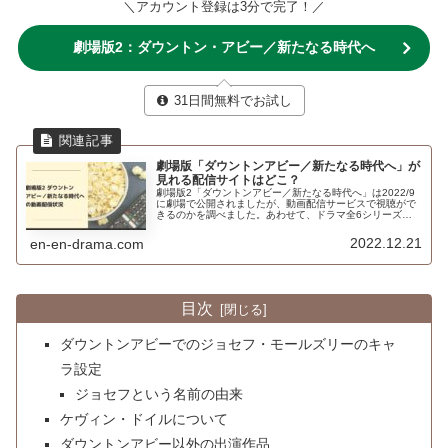
＼アカウント登録は3分で完了！／
劇場版2：ダウントン・アビー／新たなる時代へ
31日間無料でお試し
劇場版「ダウントンアビー／新たなる時代へ」が
見れる配信サイトはどこ？
劇場版2「ダウントンアビー／新たなる時代へ」は2022/9
に劇場で公開されましたが、動画配信サービスで視聴がで
きるのかを調べました。あわせて、ドラマ全6シリーズと
劇場版2つの配信状況についてもご紹介。
2022.12.21
en-en-drama.com
目次
ダウントンアビーでのジョセフ・モールズリーのキャ
ラ設定
ジョセフという名前の由来
ケヴィン・ドイルについて
ダウントンアビー以外の出演作品