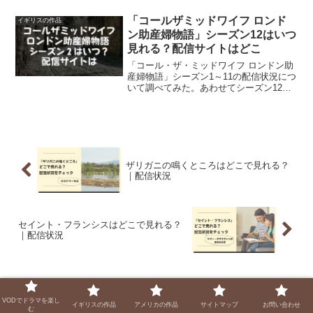
す。また、シーズン4についても最新情報
をご紹介。
「コールザミッドワイフ ロンド
イギリスの作品
ン助産婦物語」シーズン12はいつ
見れる？配信サイトはどこ
「コール・ザ・ミッドワイフ ロンドン助
産婦物語」シーズン1～11の配信状況につ
いて調べてみた。あわせてシーズン12～
15の最新情報についてご紹介。
ザリガニの鳴くところはどこで見れる？
｜配信状況
セイント・フランシスはどこで見れる？
｜配信状況
コメント
VODでドラマを楽し
イギリスの作品
アメリカの作品
サイトマップ
お問い合わせ
む