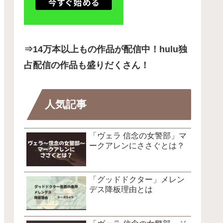
⇒14
万本以上もの作品が配信中！hulu独
占配信の作品も盛りだくさん！
人気記事
「ヴェラ 信念の女警部」マ
ークアレンにささぐとは？
「グッドドクター」メレン
デス降板理由とは