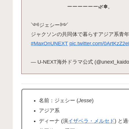
ーーーーーー🌿✽。
༺ジェシー༻
ジャクソンの共同体で暮らすアジア系青
#MaxOnUNEXT
pic.twitter.com/0ArtKzZ2
— U-NEXT海外ドラマ公式 (@unext_kaido
名前：ジェシー (
Jesse
)
アジア系
ディーナ (演
イザベラ・メルセド
) と