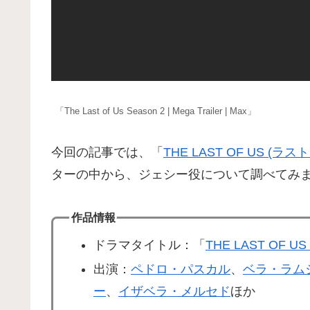
「The Last of Us Season 2 | Mega Trailer | Max」
今回の記事では、「
THE LAST OF US (ラ
ターの中から、ジェシー役について調べてみ
作品情報
ドラマタイトル：「
THE LAST OF 
出演：
ペドロ・パスカル
、
ベラ・ラム
ー
、
イザベラ・メルセド
ほか