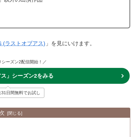
 US (ラストオブアス)
」を見にいけます。
4よりシーズン2配信開始！／
ス」シーズン2をみる
Tは31日間無料でお試し
次