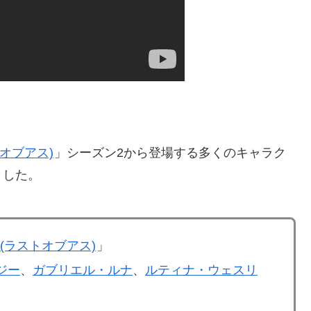
ストオブアス)
」シーズン2から登場する多くのキャラク
ました。
US (ラストオブアス)
」
ジー
、
ガブリエル・ルナ
、
ルティナ・ウェスリ