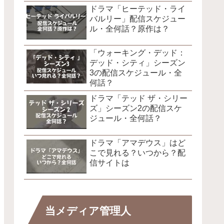
ドラマ「ヒーテッド・ライ
バルリー」配信スケジュー
ル・全何話？原作は？
「ウォーキング・デッド：
デッド・シティ」シーズン
3の配信スケジュール・全
何話？
ドラマ「テッド ザ・シリー
ズ」シーズン2の配信スケ
ジュール・全何話？
ドラマ「アマデウス」はど
こで見れる？いつから？配
信サイトは
当メディア管理人