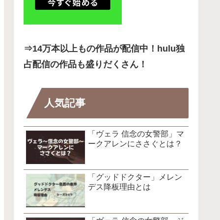
⇒14
万本以上もの作品が配信中！hulu独
占配信の作品も盛りだくさん！
人気記事
「ヴェラ 信念の女警部」マ
ークアレンにささぐとは？
「グッドドクター」メレン
デス降板理由とは