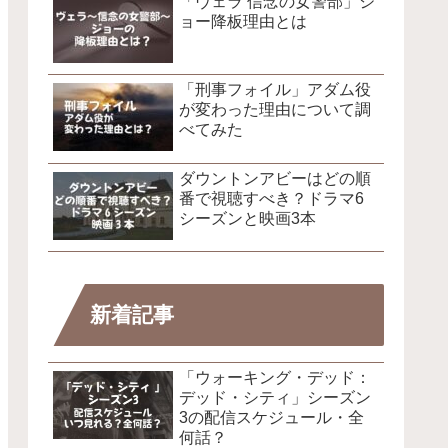
「ヴェラ 信念の女警部」ジ
ョー降板理由とは
「刑事フォイル」アダム役
が変わった理由について調
べてみた
ダウントンアビーはどの順
番で視聴すべき？ドラマ6
シーズンと映画3本
新着記事
「ウォーキング・デッド：
デッド・シティ」シーズン
3の配信スケジュール・全
何話？