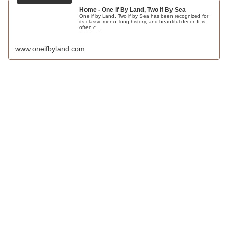
Home - One if By Land, Two if By Sea
One if by Land, Two if by Sea has been recognized for
its classic menu, long history, and beautiful decor. It is
often c...
www.oneifbyland.com