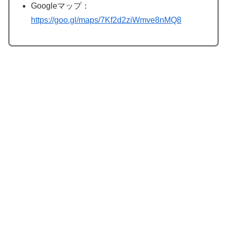
Googleマップ：
https://goo.gl/maps/7Kf2d2ziWmve8nMQ8