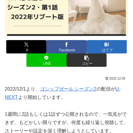
X
Facebook
はてブ
LINE
コピー
2022.12.05
2022/12/1より、
ゴシップガール シーズン2
の配信が
U-
NEXT
より開始しています。
1週間に2話もしくは1話ずつ公開されるので、一気見がで
きず、もどかしい限りですが、何度も繰り返し視聴して、
ストーリーや設定を深く理解しようとしています。